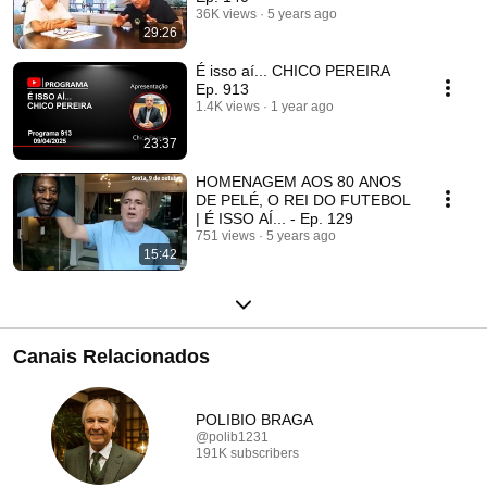
36K views
5 years ago
29:26
É isso aí... CHICO PEREIRA
Ep. 913
1.4K views
1 year ago
23:37
HOMENAGEM AOS 80 ANOS
DE PELÉ, O REI DO FUTEBOL
| É ISSO AÍ... - Ep. 129
751 views
5 years ago
15:42
Canais Relacionados
POLIBIO BRAGA
@polib1231
191K subscribers