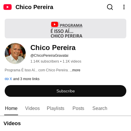
Chico Pereira
Chico Pereira
@ChicoPereiraGravatai
1.14K subscribers
•
1.1K videos
Programa É Isso Aí... com Chico Pereira. 
...more
X
and 3 more links
Subscribe
Home
Videos
Playlists
Posts
Search
Videos