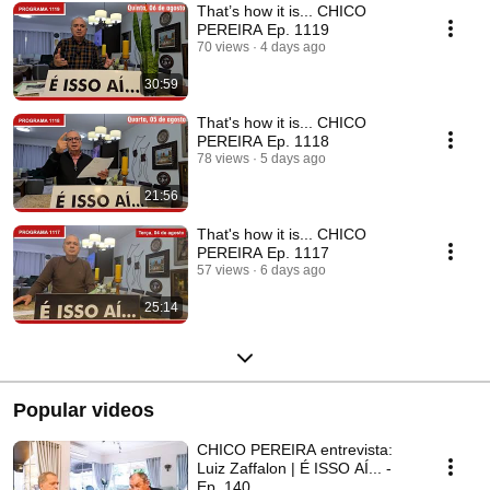
That’s how it is... CHICO
PEREIRA Ep. 1119
70 views
4 days ago
30:59
That's how it is... CHICO
PEREIRA Ep. 1118
78 views
5 days ago
21:56
That's how it is... CHICO
PEREIRA Ep. 1117
57 views
6 days ago
25:14
Popular videos
CHICO PEREIRA entrevista:
Luiz Zaffalon | É ISSO AÍ... -
Ep. 140