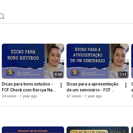
0:59
1:11
Dicas para bons estudos - 
Dicas para a apresentação 
FCF Check com Kercya Nara 
de um seminário - FCF 
#10
Check com Kercya Nara #9
34 views
•
1 year ago
47 views
•
1 year ago