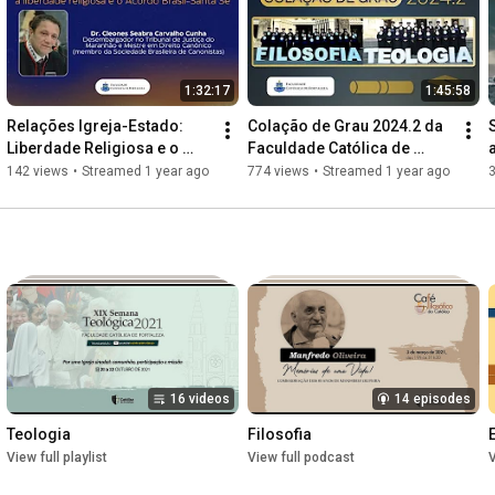
1:32:17
1:45:58
Relações Igreja-Estado: 
Colação de Grau 2024.2 da 
Liberdade Religiosa e o 
Faculdade Católica de 
Acordo Brasil-Santa Sé
Fortaleza - 18/12/2024
142 views
•
Streamed 1 year ago
774 views
•
Streamed 1 year ago
16 videos
14 episodes
Teologia
Filosofia
View full playlist
View full podcast
V