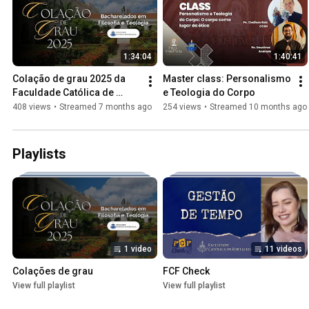
1:34:04
1:40:41
Colação de grau 2025 da 
Master class: Personalismo 
Faculdade Católica de 
e Teologia do Corpo
Fortaleza - Bacharelados 
408 views
•
Streamed 7 months ago
254 views
•
Streamed 10 months ago
em Filosofia e Teologia
Playlists
1 video
11 videos
Colações de grau
FCF Check
View full playlist
View full playlist