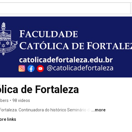
lica de Fortaleza
ibers
•
98 videos
 Fortaleza. Continuadora do histórico Seminário da 
...more
iocese de Fortaleza, a FCF oferece graduação, pós-
ore links
istancia com os mais qualificados profissionais da 