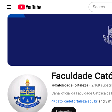
Faculdade Cató
@CatolicadeFortaleza
•
2.16K subscr
Canal oficial da Faculdade Católica de
Prainha, fundado em 1864 pela Arquid
catolicadefortaleza.edu.br
and 3 m
graduação e extensão presenciais e a d
educação. 
Subscribe