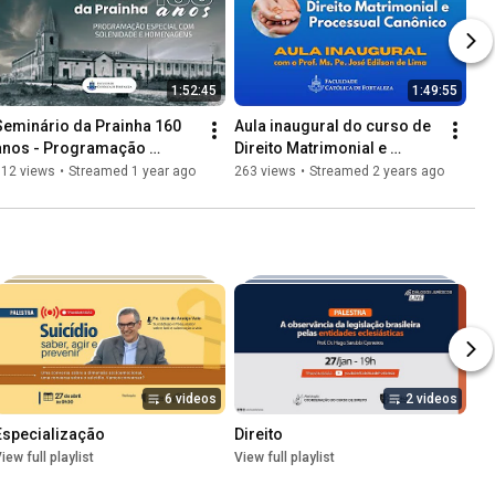
1:52:45
1:49:55
Seminário da Prainha 160 
Aula inaugural do curso de 
anos - Programação 
Direito Matrimonial e 
especial com solenidade e 
Processual Canônico - 
312 views
•
Streamed 1 year ago
263 views
•
Streamed 2 years ago
homenagens - 18/10/2024
05/08/2024
6 videos
2 videos
Especialização
Direito
iew full playlist
View full playlist