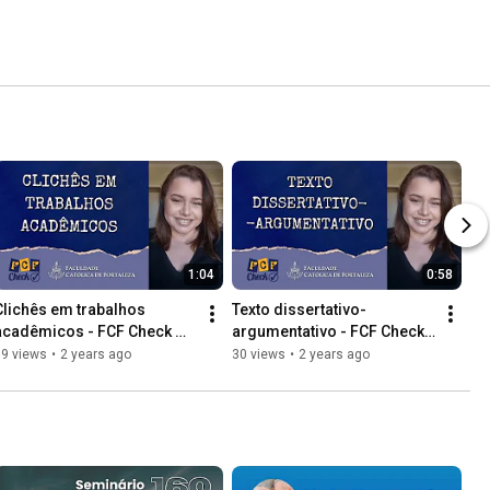
1:04
0:58
Clichês em trabalhos 
Texto dissertativo-
acadêmicos - FCF Check 
argumentativo - FCF Check 
com Kercya Nara #8
com Kercya Nara #7
39 views
•
2 years ago
30 views
•
2 years ago