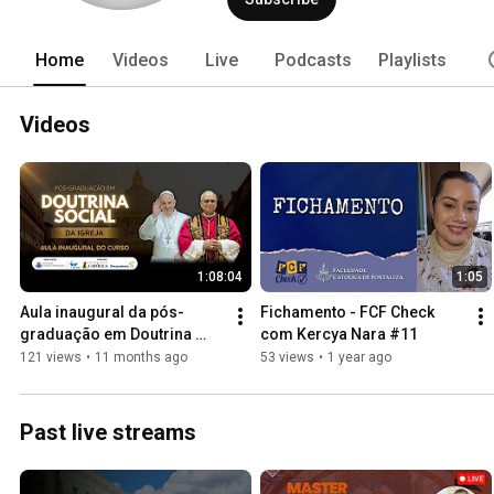
Home
Videos
Live
Podcasts
Playlists
Videos
1:08:04
1:05
Aula inaugural da pós-
Fichamento - FCF Check 
graduação em Doutrina 
com Kercya Nara #11
Social da Igreja - 
121 views
•
11 months ago
53 views
•
1 year ago
23/08/2025
Past live streams