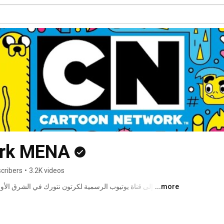
ork MENA
cribers
•
3.2K videos
...more
المغامرة ، بن 10 ، فتيات القوة ، نينجاغو ، العم جدو، كلارنس والكثير غيرهم . 