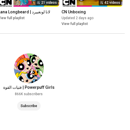
21 videos
42 videos
CN Unboxing
لانا لونغبيرد | Lana Longbeard
iew full playlist
Updated 2 days ago
View full playlist
فتيات القوة | Powerpuff Girls
866K subscribers
Subscribe