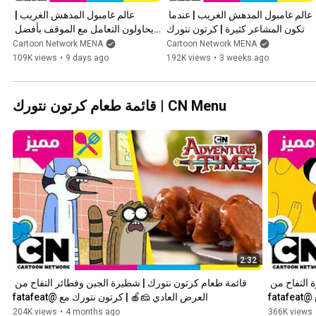
عالم غامبول المدهش الغريب | عندما 
عالم غامبول المدهش الغريب | 
تكون المشاعر كثيرة | كرتون نتورك
يحاولون التعامل مع الموقف بأفضل 
ما يمكن | كرتون نتورك
Cartoon Network MENA
Cartoon Network MENA
109K views
•
9 days ago
192K views
•
3 weeks ago
قائمة طعام كرتون نتورك | CN Menu
2:32
قائمة طعام كرتون نتورك | شطيرة الزمن وفطيرة التفاح من 
قائمة طعام كرتون نتورك | شطيرة الجبن وفطائر التفاح من 
fat
العرض العادي 🧀🍎 | كرتون نتورك مع @fatafeat
204K views
•
4 months ago
366K views