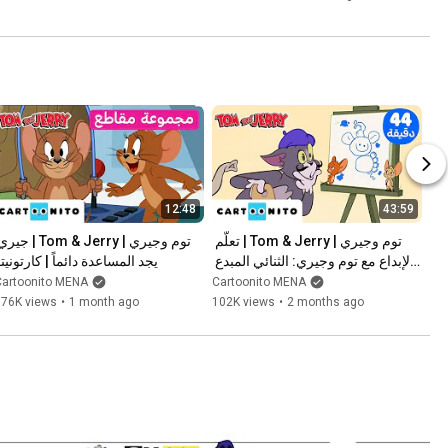
12:48
43:59
توم وجيري | Tom & Jerry | تعلّم 
الإبداع مع توم وجيري: الثنائي المبدع 
يجد المساعدة دائماً | كارتونيت
🎨 | كارتونيتو
Cartoonito MENA
Cartoonito MENA
376K views
•
1 month ago
102K views
•
2 months ago