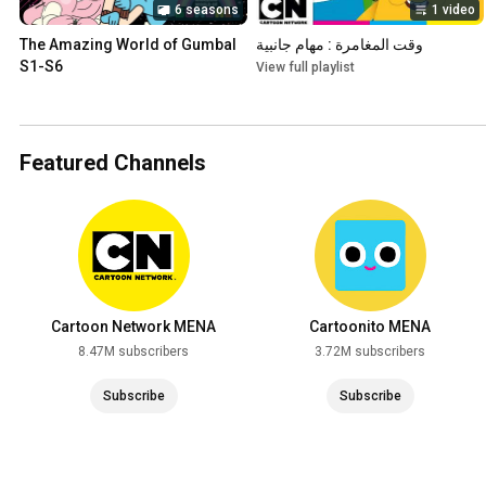
6 seasons
1 video
وقت المغامرة : مهام جانبية
The Amazing World of Gumbal 
S1-S6
View full playlist
Featured Channels
Cartoon Network MENA
Cartoonito MENA
8.47M subscribers
3.72M subscribers
Subscribe
Subscribe