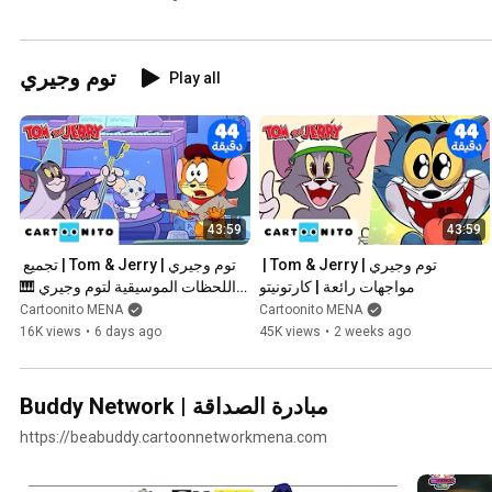
توم وجيري
Play all
43:59
43:59
توم وجيري | Tom & Jerry | 
توم وجيري | Tom & Jerry | تجميع 
مواجهات رائعة | كارتونيتو
اللحظات الموسيقية لتوم وجيري 🎹
🥁🎻 | كارتونيتو
Cartoonito MENA
Cartoonito MENA
16K views
•
6 days ago
45K views
•
2 weeks ago
Buddy Network | مبادرة الصداقة
https://beabuddy.cartoonnetworkmena.com