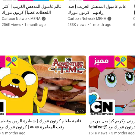
عالم غامبول المدهش الغريب | عندما 
عالم غامبول المدهش الغريب | ضد 
عالم غامبول المدهش الغريب | أكثر 
Visit Google Play to get the latest from Cartoon Network:

يبذل آل واترسون قصارى جهدهم | 
إرادتهم | كرتون نتورك
اللحظات غضباً | كرتون نتورك
http://bit.ly/2aUJ74q
Cartoon Network MENA
Cartoon Network MENA
256K views
•
1 month ago
233K views
•
1 month ago
2:55
قائمة طعام كرتون نتورك | بيتزا بيبروني وكريم كراميل من بن 
وقت المغامرة 🥧 🥪 | كرتون نتورك مع @afeat
•
5 months ago
151K views
•
5 months ago