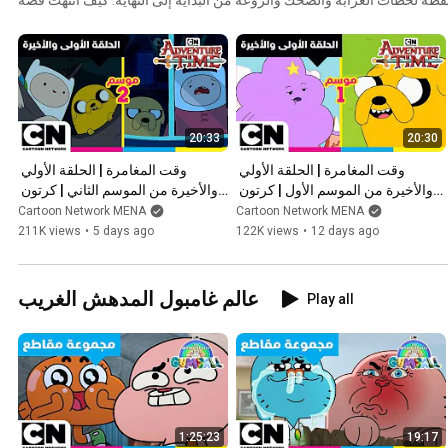
شخصيتكم المفضلة؟ كيف بدأت؟ شاهدوه الآن!
20:33
20:30
وقت المغامرة | الحلقة الأولي 
وقت المغامرة | الحلقة الأولي 
والأخيرة من الموسم الأول | كرتون 
والأخيرة من الموسم الثاني | كرتون 
نتورك
نتورك
Cartoon Network MENA
Cartoon Network MENA
211K views
•
5 days ago
122K views
•
12 days ago
عالم غامبول المدهش الغريب
Play all
1:25:23
19:17