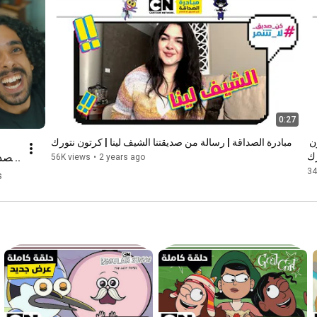
0:27
مبادرة الصداقة | رسالة من صديقتنا الشيف سمية | كرتون 
مبادرة الصداقة | رسالة من صديقتنا الشيف لينا | كرتون نتورك
الصدا
رك
56K views
•
2 years ago
خلي
34
s
كر