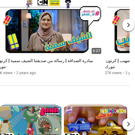
0:27
مبادرة الصداقة | رسالة من أصدقائنا إيناس وصهيب | كرتون 
نتورك
نتو
K views
•
2 years ago
27K views
•
2 yea