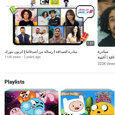
1:07
مبادرة 
مبادرة الصداقة | رسالة من أصدقائنا | كرتون نتورك
قة | أغنية 
113K views
•
2 years ago
ك صديق - 
322K view
سعودي 
ريبورترز | 
تون نتورك
Playlists