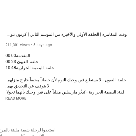
وقت المغامرة | الحلقة الأولي والأخيرة من الموسم الثاني | كرتون نتورك
211,301 views
5 days ago
 المقدمة

00:00
 حلقة: العيون 

00:23
10:48
حلقة: العيون - لا يستطيع فين وجيك النوم لأن حصاناً مخيفاً خارج منزلهما 
 حلقة: البصمة الحرارية - تُدبِّر مارسلين مقلباً على فين وجيك بأنهما تحولا 
إلى مصاصي دماء، لكن الأمر يتجاوز الحدود ويتفاقم حين يتلاعب بهما 
READ MORE
استعدوا لرحلة شيقة مليئة بالمر
Subscribe to the official Cartoon Network channel:

والأخيرة من كل موسم، ملتق