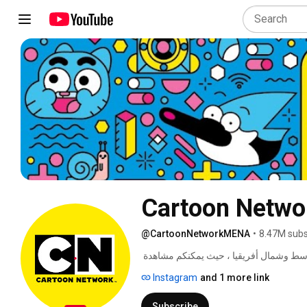
Cartoon Netw
@CartoonNetworkMENA
•
8.47M subs
مرحبا إلى قناة يوتيوب الرسمية لكرتون نتورك في الشرق الأوسط وشمال أفريقيا ، حيث يمكنكم مشاهدة 
كليبات مضحكة ، وأغاني من المسلسلات بالإضافة إلى ألعاب مسلية تفاعلية من عالم غامبول المدهش، وقت 
Instagram
and 1 more link
Subscribe