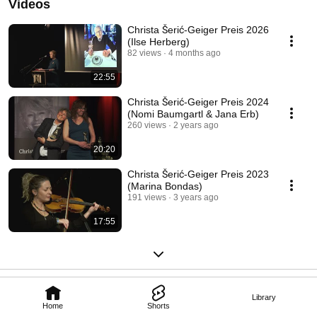
Videos
Christa Šerić-Geiger Preis 2026
(Ilse Herberg)
82 views
4 months ago
22:55
Christa Šerić-Geiger Preis 2024
(Nomi Baumgartl & Jana Erb)
260 views
2 years ago
20:20
Christa Šerić-Geiger Preis 2023
(Marina Bondas)
191 views
3 years ago
17:55
Library
Home
Shorts