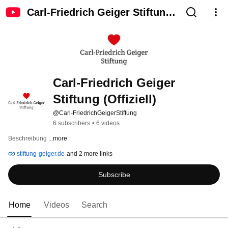
Carl-Friedrich Geiger Stiftung
(Offiziell)
Carl-Friedrich Geiger 
Stiftung (Offiziell)
@Carl-FriedrichGeigerStiftung
6 subscribers
•
6 videos
Beschreibung 
...more
stiftung-geiger.de
and 2 more links
Subscribe
Home
Videos
Search