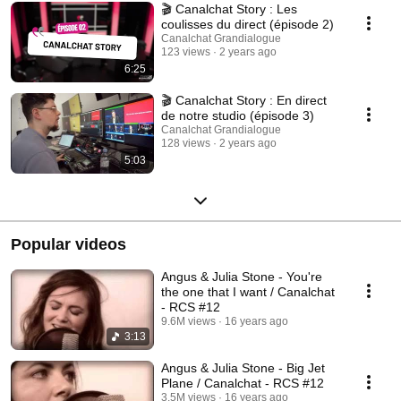
🎬 Canalchat Story : Les
coulisses du direct (épisode 2)
Canalchat Grandialogue
123 views
2 years ago
6:25
🎬 Canalchat Story : En direct
de notre studio (épisode 3)
Canalchat Grandialogue
128 views
2 years ago
5:03
Popular videos
Angus & Julia Stone - You're
the one that I want / Canalchat
- RCS #12
9.6M views
16 years ago
3:13
Angus & Julia Stone - Big Jet
Plane / Canalchat - RCS #12
3.5M views
16 years ago