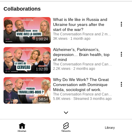
Collaborations
What is life like in Russia and
Ukraine four years after the
start of the war?
The Conversation France and 2 more
3K views
1 month ago
1:00:24
Alzheimer's, Parkinson's,
depression… Brain health, top
of mind
The Conversation France and Canalchat Grandi
2.2K views
2 months ago
1:02:00
Why Do We Work? The Great
Conversation with Dominique
Méda, sociologist of work.
The Conversation France and Canalchat Grandi
5.8K views
Streamed 3 months ago
58:54
Library
Home
Shorts