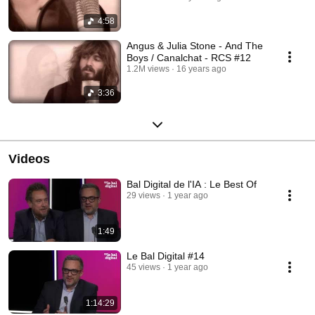
4:58
Angus & Julia Stone - And The
Boys / Canalchat - RCS #12
1.2M views
16 years ago
3:36
Videos
Bal Digital de l'IA : Le Best Of
29 views
1 year ago
1:49
Le Bal Digital #14
45 views
1 year ago
1:14:29