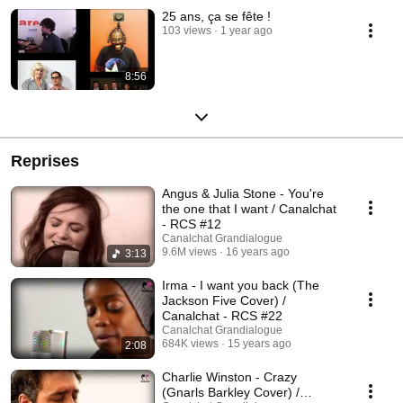
25 ans, ça se fête !
103 views
1 year ago
8:56
Reprises
Angus & Julia Stone - You're
the one that I want / Canalchat
- RCS #12
Canalchat Grandialogue
9.6M views
16 years ago
3:13
Irma - I want you back (The
Jackson Five Cover) /
Canalchat - RCS #22
Canalchat Grandialogue
684K views
15 years ago
2:08
Charlie Winston - Crazy
(Gnarls Barkley Cover) /