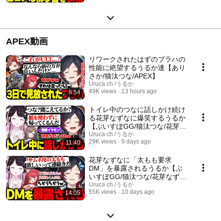
り/Sasatikk/Selly/らいじん/エビ
オ】
APEX動画
リワークされたはずのブラハの
性能に絶望するうるか達【あり
さか/猫汰つな/APEX】
Uruca ch /うるか
49K views
13 hours ago
8:54
トイレ中のつなに話しかけ続け
る花芽なずなに爆笑するうるか
【ぶいすぽGG/猫汰つな/花芽な
ずな/うるか/APEX】
Uruca ch /うるか
29K views
9 days ago
11:40
花芽なずなに「太もも要求
DM」を暴露されるうるか【ぶ
いすぽGG/猫汰つな/花芽なず
な/うるか/APEX】
Uruca ch /うるか
55K views
10 days ago
14:05