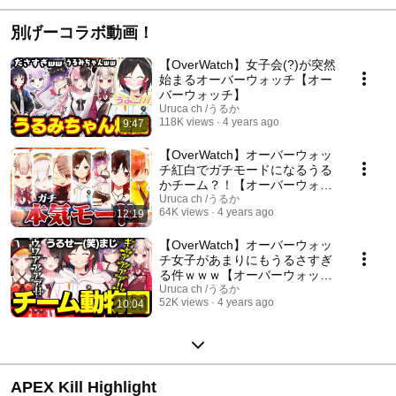
別げーコラボ動画！
【OverWatch】女子会(?)が突然
始まるオーバーウォッチ【オー
バーウォッチ】
Uruca ch /うるか
118K views
4 years ago
9:47
【OverWatch】オーバーウォッ
チ紅白でガチモードになるうる
かチーム？！【オーバーウォッ
チ】
Uruca ch /うるか
64K views
4 years ago
12:19
【OverWatch】オーバーウォッ
チ女子があまりにもうるさすぎ
る件ｗｗｗ【オーバーウォッ
チ】
Uruca ch /うるか
52K views
4 years ago
10:04
APEX Kill Highlight