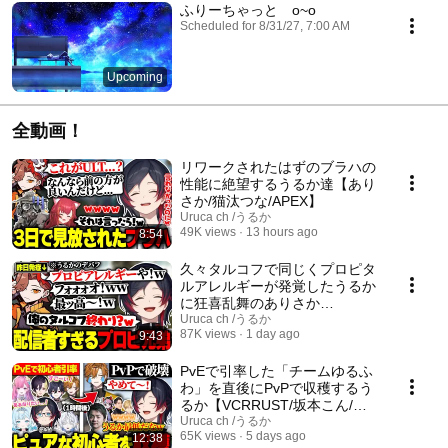
ふりーちゃっと o~o
Scheduled for 8/31/27, 7:00 AM
Upcoming
全動画！
リワークされたはずのブラハの
性能に絶望するうるか達【あり
さか/猫汰つな/APEX】
Uruca ch /うるか
49K views
13 hours ago
8:54
久々タルコフで同じくプロピタ
ルアレルギーが発覚したうるか
に狂喜乱舞のありさか
【Escape from Tarkov/うるか/
Uruca ch /うるか
87K views
1 day ago
9:43
ありさか】
PvEで引率した「チームゆるふ
わ」を直後にPvPで収穫するう
るか【VCRRUST/坂本こん/時
羽しう/七乃羽すず/聖ルナティ
Uruca ch /うるか
65K views
5 days ago
12:38
ア/たちばな/だいき