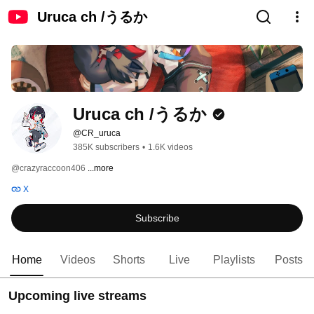
Uruca ch /うるか
Uruca ch /うるか
@CR_uruca
385K subscribers
•
1.6K videos
@crazyraccoon406 
...more
X
Subscribe
Home
Videos
Shorts
Live
Playlists
Posts
Upcoming live streams