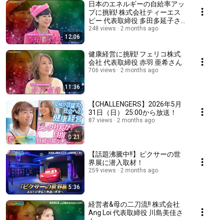
日本のエネルギーの自給率アッ
プに挑戦! 株式会社ティーエス
ピー 代表取締役 多田多延子さ
ん
248 views
2 months ago
12:06
健康経営に挑戦! フェリコ株式
会社 代表取締役 赤羽 亜希さん
706 views
2 months ago
11:36
【CHALLENGERS】2026年5月
31日（日） 25:00から放送！
87 views
2 months ago
0:21
【話題沸騰中!!】ピクサーの世
界展に潜入取材！
259 views
2 months ago
5:36
経営者&母の二刀流!! 株式会社
Ang Loi 代表取締役 川島美佳さ