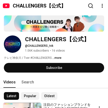
CHALLENGERS【公式】
CHALLENGERS【公式】
@CHALLENGERS_tvk
1.06K subscribers
•
16 videos
テレビ神奈川 / Tver #CHALLENGERS 
...more
Subscribe
Videos
Search
Latest
Popular
Oldest
注目のファッションブランドを