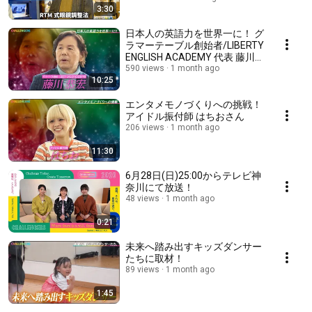
3:30
日本人の英語力を世界一に！ グ
ラマーテーブル創始者/LIBERTY
ENGLISH ACADEMY 代表 藤川
恭宏さん
590 views
1 month ago
10:25
エンタメモノづくりへの挑戦！
アイドル振付師 はちおさん
206 views
1 month ago
11:30
6月28日(日)25:00からテレビ神
奈川にて放送！
48 views
1 month ago
0:21
未来へ踏み出すキッズダンサー
たちに取材！
89 views
1 month ago
1:45