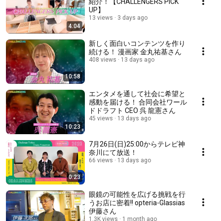
紹介！【CHALLENGERS PICK
UP】
13 views
3 days ago
4:04
新しく面白いコンテンツを作り
続ける！ 漫画家 金丸祐基さん
408 views
13 days ago
10:58
エンタメを通して社会に希望と
感動を届ける！ 合同会社ワール
ドドラフト CEO 呉 龍憲さん
45 views
13 days ago
10:23
7月26日(日)25:00からテレビ神
奈川にて放送！
66 views
13 days ago
0:23
眼鏡の可能性を広げる挑戦を行
うお店に密着!! opteria-Glassias
伊藤さん
1.3K views
1 month ago