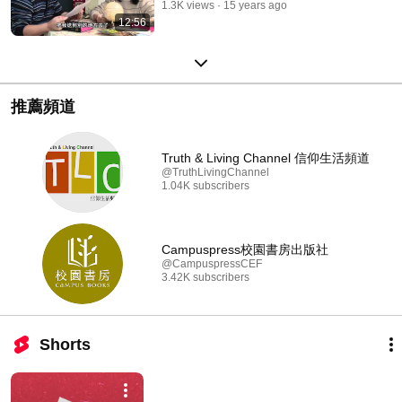
1.3K views
15 years ago
12:56
推薦頻道
Truth & Living Channel 信仰生活頻道
@TruthLivingChannel
1.04K subscribers
Campuspress校園書房出版社
@CampuspressCEF
3.42K subscribers
Shorts