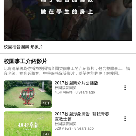
校園福音團契 形象片
校園事工介紹影片
此處清單將為你播放校園福音團契個事工的介紹影片，包含整體事工、福
音老師、福音必勝客、中學服務隊等影片，盼望你能夠更了解校園。
2017校園簡介片公播版
校園福音團契
4.6K views
8 years ago
7:01
2017校園形象廣告_耕耘青春_
宣教士篇
校園福音團契
528 views
8 years ago
1:47