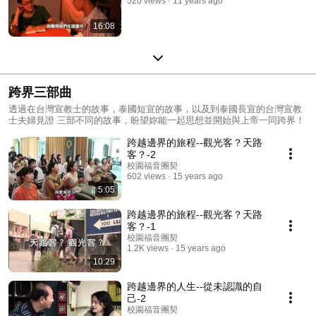
520 views
11 years ago
16:08
跨界三部曲
透過在台灣宣教士的故事，泰國短宣的故事，以及到泰國長宣的台灣宣教
士夫婦見證 三部不同的故事，盼望妳能一起思想並開始與上帝一同跨界！
跨越邊界的旅程--觀光客？天路
客？-2
校園福音團契
602 views
15 years ago
5:05
跨越邊界的旅程--觀光客？天路
客？-1
校園福音團契
1.2K views
15 years ago
10:29
跨越邊界的人生--從未認識的自
己-2
校園福音團契