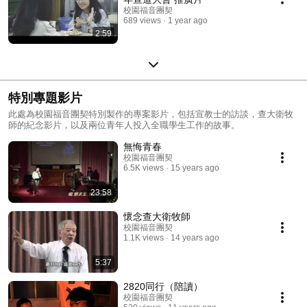
校園福音團契
689 views
1 year ago
2:59
特別專題影片
此處為校園福音團契特別製作的專案影片，包括宣教士的訪談，查大衛牧
師的紀念影片，以及兩位青年人投入全職學生工作的故事。
無悔青春
校園福音團契
6.5K views
15 years ago
23:58
懷念查大衛牧師
校園福音團契
1.1K views
14 years ago
5:37
2820同行（陪讀）
校園福音團契