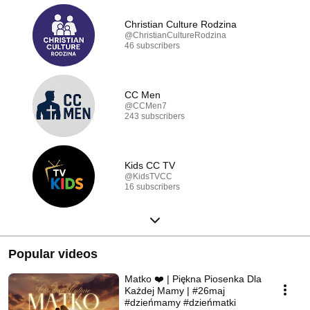
Christian Culture Rodzina
@ChristianCultureRodzina
46 subscribers
CC Men
@CCMen7
243 subscribers
Kids CC TV
@KidsTVCC
16 subscribers
Popular videos
Matko ❤️ | Piękna Piosenka Dla
Każdej Mamy | #26maj
#dzieńmamy #dzieńmatki