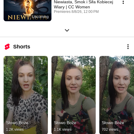
Niewiasta, Smok i Siła Kobiecej
Wiary | CC Women
Premieres 8/8/26, 12:00 PM
Upcoming
Shorts
Słowo Boże
Słowo Boże
Słowo Boże
1.2K views
1.1K views
702 views