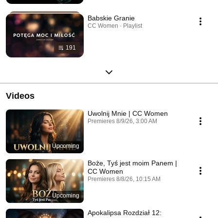
Babskie Granie
CC Women · Playlist
191
Videos
Uwolnij Mnie | CC Women
Premieres 8/9/26, 3:00 AM
Upcoming
Boże, Tyś jest moim Panem |
CC Women
Premieres 8/8/26, 10:15 AM
Upcoming
Apokalipsa Rozdział 12: