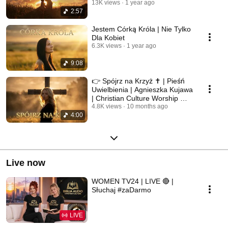
13K views
1 year ago
2:57
Jestem Córką Króla | Nie Tylko
Dla Kobiet
6.3K views
1 year ago
9:08
👉 Spójrz na Krzyż ✝️ | Pieśń
Uwielbienia | Agnieszka Kujawa
| Christian Culture Worship 🎶
🔥
4.8K views
10 months ago
4:00
Live now
WOMEN TV24 | LIVE 🔴 |
Słuchaj #zaDarmo
LIVE