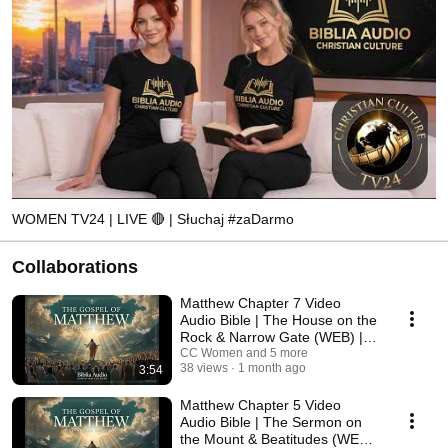
WOMEN TV24 | LIVE 🔴 | Słuchaj #zaDarmo
Collaborations
Matthew Chapter 7 Video
Audio Bible | The House on the
Rock & Narrow Gate (WEB) |
Christian Culture
CC Women and 5 more
38 views
1 month ago
3:54
Matthew Chapter 5 Video
Audio Bible | The Sermon on
the Mount & Beatitudes (WEB)