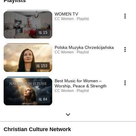
Playlists
WOMEN TV
CC Women · Playlist
15
Polska Muzyka Chrześcijańska
CC Women · Playlist
153
Best Music for Women –
Worship, Peace & Strength
CC Women · Playlist
84
Christian Culture Network