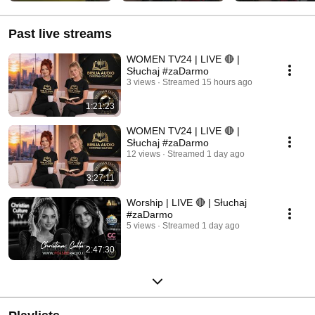
Past live streams
WOMEN TV24 | LIVE 🔴 |
Słuchaj #zaDarmo
3 views
Streamed 15 hours ago
1:21:23
WOMEN TV24 | LIVE 🔴 |
Słuchaj #zaDarmo
12 views
Streamed 1 day ago
3:27:11
Worship | LIVE 🔴 | Słuchaj
#zaDarmo
5 views
Streamed 1 day ago
2:47:30