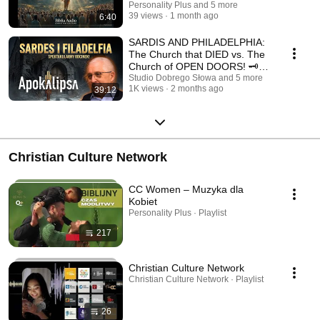
| Christian Culture
Personality Plus and 5 more
39 views
1 month ago
6:40
SARDIS AND PHILADELPHIA:
The Church that DIED vs. The
Church of OPEN DOORS! 🗝️💀
Ep. 5
Studio Dobrego Słowa and 5 more
1K views
2 months ago
39:12
Christian Culture Network
CC Women – Muzyka dla
Kobiet
Personality Plus · Playlist
217
Christian Culture Network
Christian Culture Network · Playlist
26