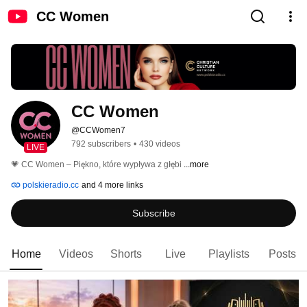
CC Women
CC Women
@CCWomen7
792 subscribers
•
430 videos
LIVE
💗 CC Women – Piękno, które wypływa z głębi 
...more
polskieradio.cc
and 4 more links
Subscribe
Home
Videos
Shorts
Live
Playlists
Posts