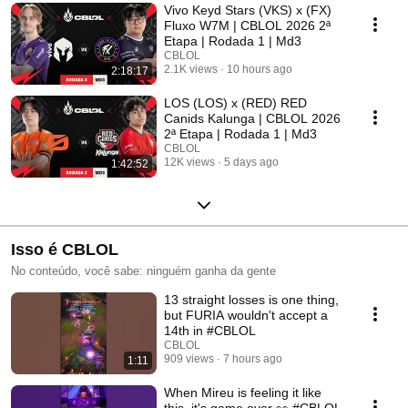
Vivo Keyd Stars (VKS) x (FX)
Fluxo W7M | CBLOL 2026 2ª
Etapa | Rodada 1 | Md3
CBLOL
2.1K views
10 hours ago
2:18:17
LOS (LOS) x (RED) RED
Canids Kalunga | CBLOL 2026
2ª Etapa | Rodada 1 | Md3
CBLOL
12K views
5 days ago
1:42:52
Isso é CBLOL
No conteúdo, você sabe: ninguém ganha da gente
13 straight losses is one thing,
but FURIA wouldn't accept a
14th in #CBLOL
CBLOL
909 views
7 hours ago
1:11
When Mireu is feeling it like
this, it's game over 👀 #CBLOL