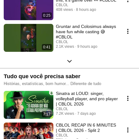
CBLOL
408 views
8 hours ago
0:25
Gruntar and Colosimus always
have fun while casting 😅
#CBLOL
CBLOL
2.1K views
9 hours ago
0:41
Tudo que você precisa saber
Histórias, estatísticas, bom humor... Diferente de tudo
Sinatra at LOUD: singer,
volleyball player, and pro player
| CBLOL 2026
CBLOL
7.2K views
7 days ago
7:17
CBLOL RECAP IN 6 MINUTES
| CBLOL 2026 - Split 2
CBLOL