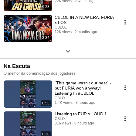
22K views
2 weeks ago
6:23
CBLOL IN A NEW ERA: FURIA
x LOS
CBLOL
12K views
2 months ago
2:34
Na Escuta
O melhor da comunicação dos jogadores
"This game wasn't our best" -
but FURIA won anyway!
Listening In #CBLOL
CBLOL
1.4K views
8 hours ago
0:53
Listening to FUR x LOUD 1
CBLOL
316 views
8 hours ago
0:38