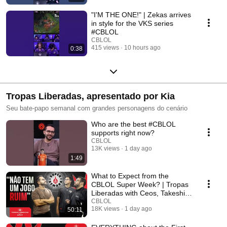
"I'M THE ONE!" | Zekas arrives
in style for the VKS series
#CBLOL
CBLOL
415 views
10 hours ago
0:38
Tropas Liberadas, apresentado por Kia
Seu bate-papo semanal com grandes personagens do cenário
Who are the best #CBLOL
supports right now?
CBLOL
13K views
1 day ago
1:49
What to Expect from the
CBLOL Super Week? | Tropas
Liberadas with Ceos, Takeshi,
and Djoko
CBLOL
18K views
1 day ago
50:11