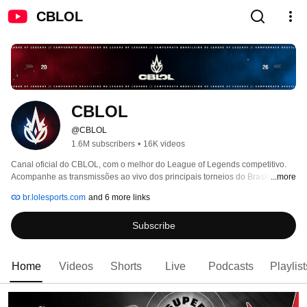
CBLOL
CBLOL
@CBLOL
1.6M subscribers
•
16K videos
Canal oficial do CBLOL, com o melhor do League of Legends competitivo. 
Acompanhe as transmissões ao vivo dos principais torneios do Brasil e do 
...more
mundo. Reveja partidas anteriores, fique por dentro dos bastidores com 
br.lolesports.com
and 6 more links
matérias especiais, e não perca nada acompanhando todas as nossas 
redes: https://t.co/q7N3aED5rW 
Subscribe
Home
Videos
Shorts
Live
Podcasts
Playlist