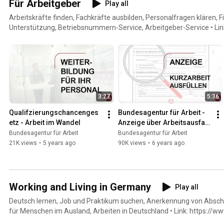
Für Arbeitgeber
Play all
Arbeitskräfte finden, Fachkräfte ausbilden, Personalfragen klären, Fi
Unterstützung, Betriebsnummern-Service, Arbeitgeber-Service • Lin
https://www.arbeitsagentur.de/unternehmen
3:27
5:36
Qualifzierungschancenges
Bundesagentur für Arbeit - 
etz - Arbeit im Wandel
Anzeige über Arbeitsausfall 
ausfüllen - (Kurzarbeit)
Bundesagentur für Arbeit
Bundesagentur für Arbeit
21K views
•
5 years ago
90K views
•
6 years ago
Working and Living in Germany
Play all
Deutsch lernen, Job und Praktikum suchen, Anerkennung von Absch
für Menschen im Ausland, Arbeiten in Deutschland • Link: https://w
menschen-aus-dem-ausland