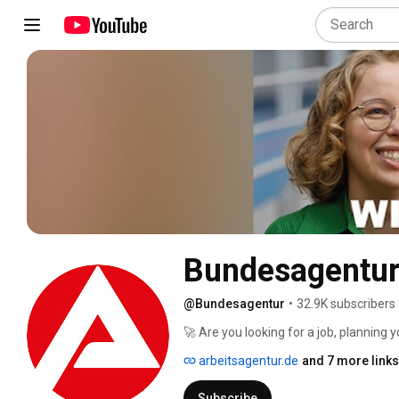
Bundesagentur 
@Bundesagentur
•
32.9K subscribers
🚀 Are you looking for a job, planning 
an employer searching for skilled prof
arbeitsagentur.de
and 7 more links
Subscribe