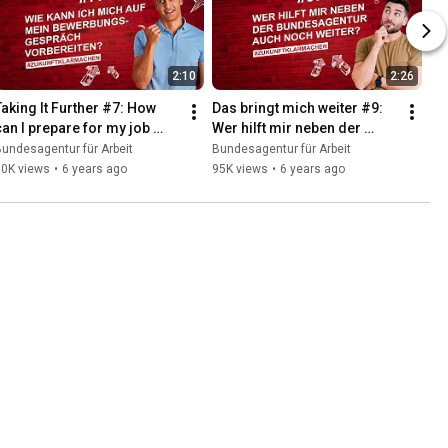
2:10
2:26
Taking It Further #7: How 
Das bringt mich weiter #9: 
can I prepare for my job 
Wer hilft mir neben der 
interview?
Bundesagentur auch noch 
undesagentur für Arbeit
Bundesagentur für Arbeit
weiter?
70K views
•
6 years ago
95K views
•
6 years ago