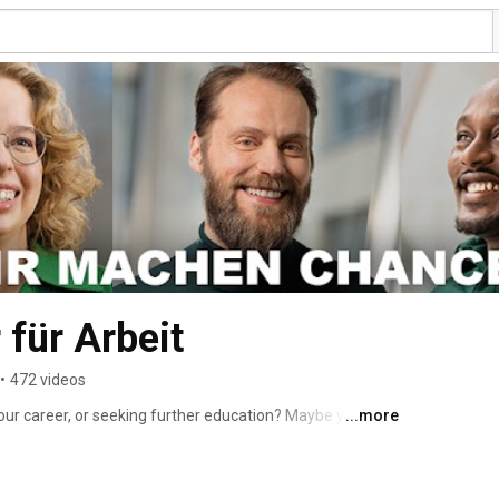
für Arbeit
•
472 videos
your career, or seeking further education? Maybe you’re 
...more
essionals? Then you’ve come to the right place! 