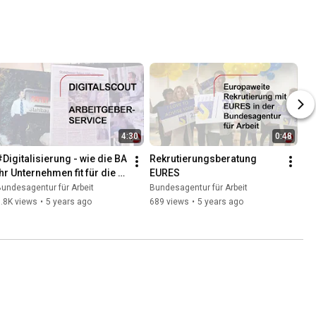
4:30
0:48
#Digitalisierung - wie die BA 
Rekrutierungsberatung 
Ihr Unternehmen fit für die 
EURES
Zukunft macht
undesagentur für Arbeit
Bundesagentur für Arbeit
.8K views
•
5 years ago
689 views
•
5 years ago