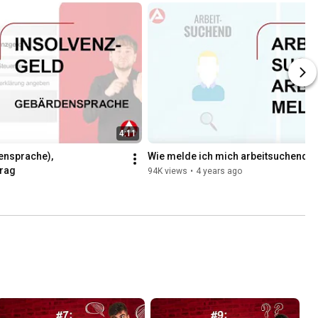
4:11
nsprache), 
Wie melde ich mich arbeitsuchend/a
rag
94K views
•
4 years ago