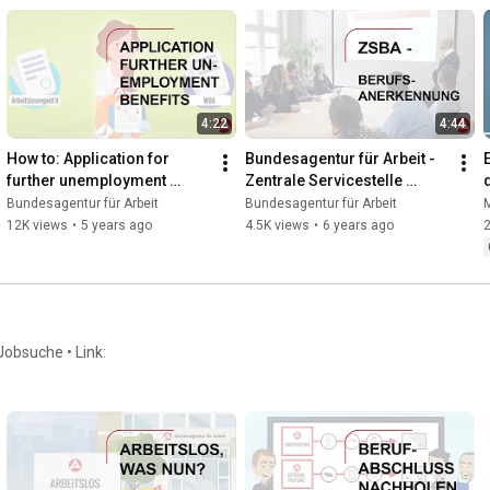
4:22
4:44
How to: Application for 
Bundesagentur für Arbeit - 
further unemployment 
Zentrale Servicestelle 
benefits - 
Berufsanerkennung (ZSBA)
Bundesagentur für Arbeit
Bundesagentur für Arbeit
M
Weiterbewilligungantrag 📝
12K views
•
5 years ago
4.5K views
•
6 years ago
Jobsuche • Link: