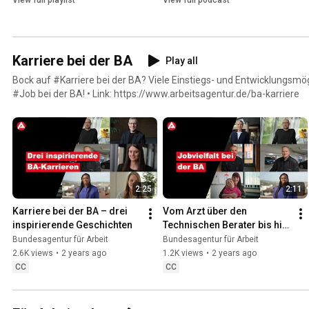
View full playlist
View full podcast
Karriere bei der BA
Play all
Bock auf #Karriere bei der BA? Viele Einstiegs- und Entwicklungsmög
#Job bei der BA! • Link: https://www.arbeitsagentur.de/ba-karriere
2:25
2:11
Karriere bei der BA – drei 
Vom Arzt über den 
inspirierende Geschichten
Technischen Berater bis hin 
zum Psychologen – 
Bundesagentur für Arbeit
Bundesagentur für Arbeit
berufliche Vielfalt bei der BA
2.6K views
•
2 years ago
1.2K views
•
2 years ago
CC
CC