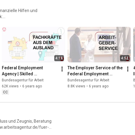
nanzielle Hilfen und
k:
4:19
4:52
Federal Employment 
The Employer Service of the 
Agency | Skilled 
Federal Employment 
Immigration Act | Recruiting 
Agency
Bundesagentur für Arbeit
Bundesagentur für Arbeit
B
skilled workers from 
62K views
•
6 years ago
8.8K views
•
6 years ago
1
abroad
CC
luss und Zeugnis, Beratung
ww.arbeitsagentur.de/fuer-