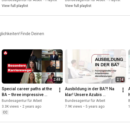
Bundesagentur für Arbeit
•
Playlist
Bundesagentur für Arbeit
•
Playlist
View full playlist
View full playlist
lichkeiten! Finde Deinen
2:48
2:18
Special career paths at the 
Ausbildung in der BA?! Na 
BA – three impressive 
klar! Unsere Azubis 
careers
berichten aus dem Alltag
Bundesagentur für Arbeit
Bundesagentur für Arbeit
B
3.3K views
•
2 years ago
7.9K views
•
5 years ago
CC