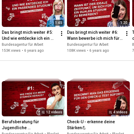
1:45
1:20
Das bringt mich weiter #5: 
Das bringt mich weiter #6: 
Und wie entdecke ich ein 
Wann bewerbe ich mich für 
passendes Studium?
ein duales Studium?
Bundesagentur für Arbeit
Bundesagentur für Arbeit
B
153K views
•
6 years ago
108K views
•
6 years ago
12 videos
4 videos
Berufsberatung für 
Check-U - erkenne deine 
Jugendliche 
Stärken💪
#Zukunftklarmachen