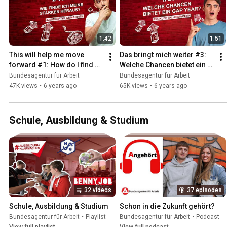
1:42
1:51
This will help me move 
Das bringt mich weiter #3: 
forward #1: How do I find 
Welche Chancen bietet ein 
out my strengths?
Gap Year?
Bundesagentur für Arbeit
Bundesagentur für Arbeit
47K views
•
6 years ago
65K views
•
6 years ago
Schule, Ausbildung & Studium
32 videos
37 episodes
Schule, Ausbildung & Studium
Schon in die Zukunft gehört?
Bundesagentur für Arbeit
•
Playlist
Bundesagentur für Arbeit
•
Podcast