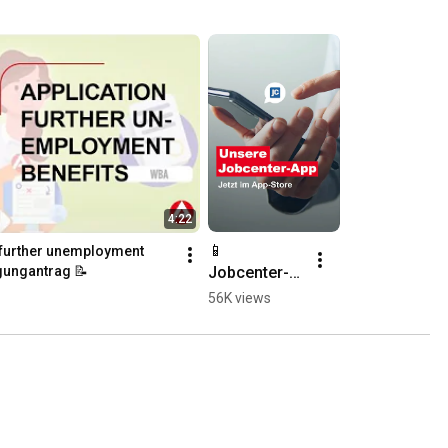
4:22
📱 
 further unemployment 
Jobcenter-
igungantrag 📝
App: Das 
56K views
#Jobcenter 
auf deinem 
Smartphone