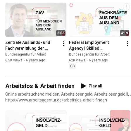
5:03
4:19
Zentrale Auslands- und 
Federal Employment 
Fachvermittlung der 
Agency | Skilled 
Bundesagentur für Arbeit
Immigration Act | Recruiting 
Bundesagentur für Arbeit
Bundesagentur für Arbeit
skilled workers from 
6.5K views
•
6 years ago
62K views
•
6 years ago
abroad
CC
Arbeitslos & Arbeit finden
Play all
Online arbeitsuchend melden, Arbeitslosengeld, Arbeitslosengeld II, 
https://www.arbeitsagentur.de/arbeitslos-arbeit-finden