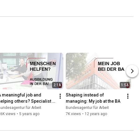
2:19
1:53
A meaningful job and 
Shaping instead of 
helping others? Specialist 
managing: My job at the BA
for labor market services
undesagentur für Arbeit
Bundesagentur für Arbeit
16K views
•
5 years ago
7K views
•
12 years ago