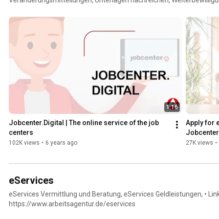
https://www.arbeitsagentur.de/arbeitslos-arbeit-finden/arbeitslose
1:16
Jobcenter.Digital | The online service of the job 
Apply for e
centers
Jobcenter.
102K views
•
6 years ago
27K views
•
eServices
eServices Vermittlung und Beratung, eServices Geldleistungen, • Link
https://www.arbeitsagentur.de/eservices