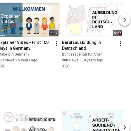
3:17
5:27
Explainer Video - First 100 
Berufsausbildung in 
days in Germany
Deutschland
ake it in Germany
Bundesagentur für Arbeit
20K views
•
9 years ago
90K views
•
10 years ago
CC
CC