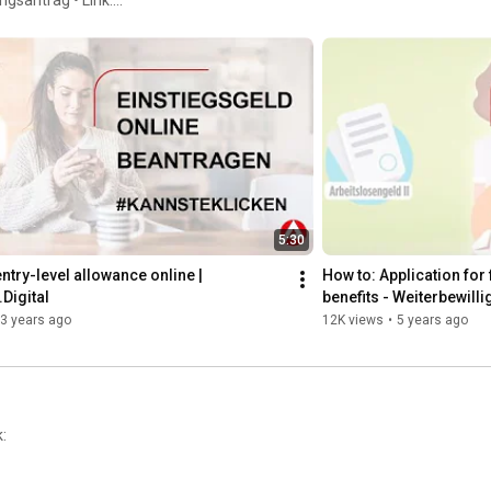
• Xing: 
https://www.xing.com/company/bundesag...
ngeld-2
• Kununu: 
https://www.kununu.com/de/bundesagent...
5:30
ntry-level allowance online | 
How to: Application for
Digital
benefits - Weiterbewill
3 years ago
12K views
•
5 years ago
: