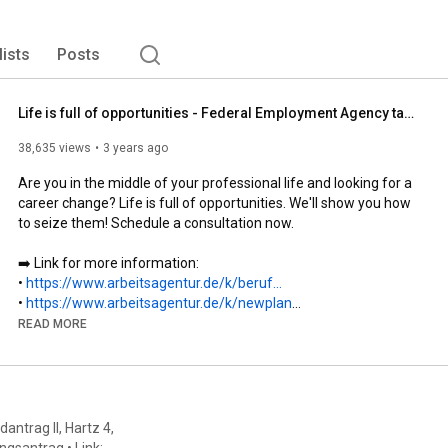
lists
Posts
Life is full of opportunities - Federal Employment Agency takes you further
38,635 views
3 years ago
Are you in the middle of your professional life and looking for a 
career change? Life is full of opportunities. We'll show you how 
to seize them! Schedule a consultation now.

➡️ Link for more information:

• 
https://www.arbeitsagentur.de/k/beruf...
• 
https://www.arbeitsagentur.de/k/newplan
READ MORE
📲 Our social media channels & website:

• Website: 
https://www.arbeitsagentur.de/
• Facebook: 
https://www.facebook.com/bundesagentu...
• YouTube: 
https://www.youtube.com/user/Arbeitsa...
• Twitter: 
https://twitter.com/Bundesagentur
antrag II, Hartz 4,
• LinkedIn: 
https://www.linkedin.com/company/bund...
gsantrag • Link: