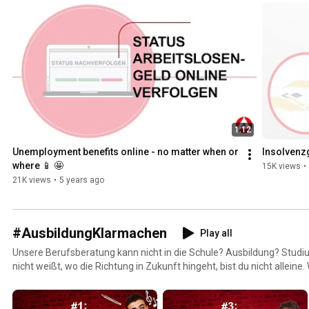
1:12
Unemployment benefits online - no matter when or 
Insolvenz
where 📱 🤩
15K views
•
21K views
•
5 years ago
#AusbildungKlarmachen
Play all
Unsere Berufsberatung kann nicht in die Schule? Ausbildung? Studium? Beides? Wenn du noch
nicht weißt, wo die Richtung in Zukunft hingeht, bist du nicht alleine.
Weg.