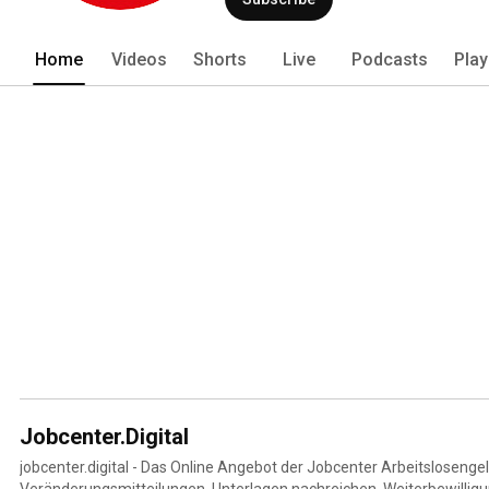
Home
Videos
Shorts
Live
Podcasts
Play
Jobcenter.Digital
jobcenter.digital - Das Online Angebot der Jobcenter Arbeitslosengeld
Veränderungsmitteilungen, Unterlagen nachreichen, Weiterbewilligun