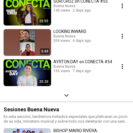
SURI CRUZ on CONECTA #55
Buena Nueva
143 views
2 days ago
25:55
LOOKING INWARD
Buena Nueva
559 views
6 days ago
0:49
AYRTON DAY on CONECTA #54
Buena Nueva
155 views
7 days ago
25:20
Sesiones Buena Nueva
En esta sección, tendremos invitados especiales que platicaran un poco
de su vida, ministerio musical y sobre todo nos deleitarán con una sesión
acústica de su música.
BISHOP MARIO RIVERA: