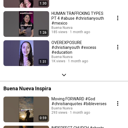
1:30
HUMAN TRAFFICKING TYPES
PT 4 #abuse #christianyouth
#mexico
Buena Nueva
185 views
1 month ago
1:26
OVEREXPOSURE
#christianyouth #excess
#education
Buena Nueva
1K views
1 month ago
1:31
Buena Nueva Inspira
Moving FORWARD #God
#christianquotes #bibleverses
Buena Nueva
293 views
1 month ago
0:59