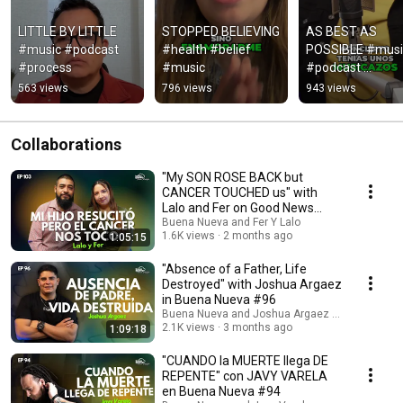
LITTLE BY LITTLE 
STOPPED BELIEVING 
AS BEST AS 
#music #podcast 
#health #belief 
POSSIBLE #music
#process
#music
#podcast 
#musicproducer
563 views
796 views
943 views
Collaborations
"My SON ROSE BACK but
CANCER TOUCHED us" with
Lalo and Fer on Good News
#103
Buena Nueva and Fer Y Lalo
1.6K views
2 months ago
1:05:15
"Absence of a Father, Life
Destroyed" with Joshua Argaez
in Buena Nueva #96
Buena Nueva and Joshua Argaez Bernal
2.1K views
3 months ago
1:09:18
"CUANDO la MUERTE llega DE
REPENTE" con JAVY VARELA
en Buena Nueva #94