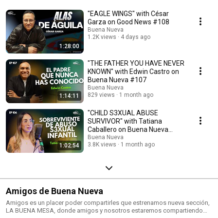
"EAGLE WINGS" with César
Garza on Good News #108
Buena Nueva
1.2K views
4 days ago
1:28:00
"THE FATHER YOU HAVE NEVER
KNOWN" with Edwin Castro on
Buena Nueva #107
Buena Nueva
829 views
1 month ago
1:14:11
"CHILD S3XUAL ABUSE
SURVIVOR" with Tatiana
Caballero on Buena Nueva
#106
Buena Nueva
3.8K views
1 month ago
1:02:54
Amigos de Buena Nueva
Amigos es un placer poder compartirles que estrenamos nueva sección,
LA BUENA MESA, donde amigos y nosotros estaremos compartiendo