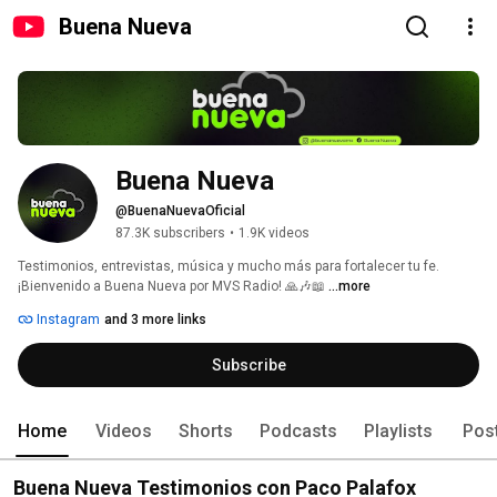
Buena Nueva
Buena Nueva
@BuenaNuevaOficial
87.3K subscribers
•
1.9K videos
Testimonios, entrevistas, música y mucho más para fortalecer tu fe. 
¡Bienvenido a Buena Nueva por MVS Radio! 🙏🎶📖 
...more
Instagram
and 3 more links
Subscribe
Home
Videos
Shorts
Podcasts
Playlists
Pos
Buena Nueva Testimonios con Paco Palafox