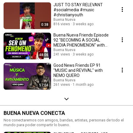
una plática muy interesante y llena de risas, donde lo importante es
JUST TO STAY RELEVANT
charlar de puntos, situaciones o incluso tabús que se ven en la sociedad
y en la iglesia y que no son habladas con facilidad.
#socialmedia #music
#christianyouth
Buena Nueva
816 views
3 weeks ago
0:38
Buena Nueva Friends Episode
92 "BECOMING A SOCIAL
MEDIA PHENOMENON" with
SALINAS JC
Buena Nueva
241 views
3 weeks ago
48:06
Good News Friends EP 91
"MUSIC and REVIVAL" with
NEMO QUERO
Buena Nueva
261 views
1 month ago
57:04
BUENA NUEVA CONECTA
Nos conectaremos con amigos, bandas, artistas, personas de todo el
mundo para poder compartir lo bueno.