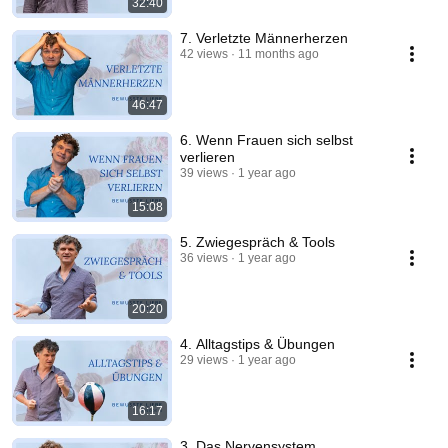
32:40
7. Verletzte Männerherzen
42 views
11 months ago
46:47
6. Wenn Frauen sich selbst
verlieren
39 views
1 year ago
15:08
5. Zwiegespräch & Tools
36 views
1 year ago
20:20
4. Alltagstips & Übungen
29 views
1 year ago
16:17
3. Das Nervensystem