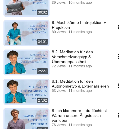
39 views
10 months ago
30:02
9. Machtkämfe I Introjektion +
Projektion
80 views
11 months ago
34:01
8.2. Meditation für den
Verschmelzungstyp &
Überangepasstheit
72 views
11 months ago
25:27
8.1. Meditation für den
Autonomietyp & Externalisieren
63 views
11 months ago
27:02
8. Ich klammere – du flüchtest:
Warum unsere Ängste sich
verlieben
76 views
11 months ago