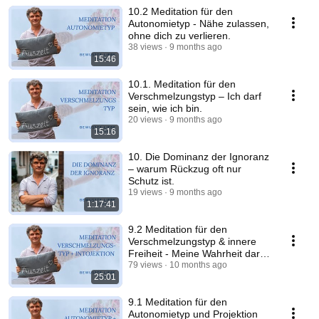
10.2 Meditation für den
Autonomietyp - Nähe zulassen,
ohne dich zu verlieren.
38 views
9 months ago
15:46
10.1. Meditation für den
Verschmelzungstyp – Ich darf
sein, wie ich bin.
20 views
9 months ago
15:16
10. Die Dominanz der Ignoranz
– warum Rückzug oft nur
Schutz ist.
19 views
9 months ago
1:17:41
9.2 Meditation für den
Verschmelzungstyp & innere
Freiheit - Meine Wahrheit darf
Raum haben
79 views
10 months ago
25:01
9.1 Meditation für den
Autonomietyp und Projektion