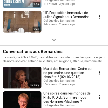
Collège des Bernardins
418 views
3 years ago
1:09
"III", l'exposition immersive de
Julien Signolet aux Bernardins
Collège des Bernardins
34K views
2 years ago
0:23
Conversations aux Bernardins
Le mardi, de 20h à 21h45, ces tables rondes interrogent les grands enjeux
de notre société : entreprise, culture, art, religions, éthique, mémoire etc.
Pour en savoir plus : https://bit.ly/2Dl6ANi
Mardi des Bernardins : Croire ou
ne pas croire, une question
obsolète ? (02/10/2018)
Collège des Bernardins
15K views
7 years ago
1:07:09
Une soirée dans les mondes de
Philip K. Dick. Sommes-nous
des Hommes-Machines ?
Collège des Bernardins