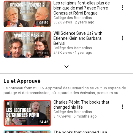
Les religions font-elles plus de
bien que de mal ? avec Pierre
Conesa et Rémi Brague
Collège des Bernardins
302K views
2 years ago
1:08:59
Will Science Save Us? with
Étienne Klein and Barbara
Belvisi
Collège des Bernardins
243K views
1 year ago
1:21:33
Lu et Approuvé
Le nouveau format Lu & Approuvé des Bernardins se veut un espace de
partage et de transmission, où la parole des écrivains, penseurs ou
artistes d’aujourd’hui dialogue avec les grandes œuvres qui les ont
Charles Pépin: The books that
formés.
changed his life
Collège des Bernardins
8.4K views
5 months ago
24:46
The books that changed Lisa