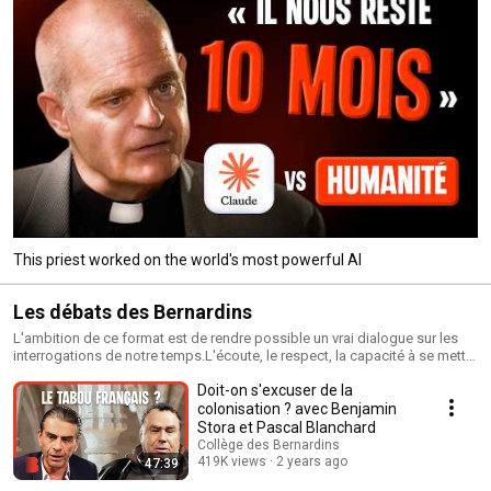
This priest worked on the world's most powerful AI
Les débats des Bernardins
L'ambition de ce format est de rendre possible un vrai dialogue sur les
interrogations de notre temps.L'écoute, le respect, la capacité à se mettre
à la place de l’autre, à changer de regard ou d'avis... autant d'éléments
Doit-on s'excuser de la
indispensables dans une société hyper-médiatisée qui ne sait plus
débattre.Notre ambition : renouer avec l’art de la contradiction, afin que
colonisation ? avec Benjamin
naisse une pensée renouvelée au service de notre société.1 journaliste, 2
Stora et Pascal Blanchard
intervenants : philosophes, théologiens, économistes, personnalités
Collège des Bernardins
politiques, militants associatifs, historiens de tout âge et de tout
419K views
2 years ago
47:39
horizon…