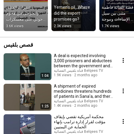
قصة الفنانة فاطمة 
Yemen's oil.. Where 
عشرات القتلى 
مثنى بين سيل 
did the export 
والجرحى في هجوم 
الإساءات وموجة 
promises go?
حوثي على معسكرات 
تضامن
حكومية بمأرب 
3.6K views
2.3K views
1.7K views
وحضرموت| موجز 
بلقيس
قصص بلقيس
A deal is expected involving
3,000 prisoners and abductees
between the government and
قناة بلقيس الفضائية Belqees TV
the Houthis.
1.9K views
2 months ago
1:04
A shipment of expired
medicines threatens hundreds
of patients in Sana'a, and there
قناة بلقيس الفضائية Belqees TV
is pressure t...
1.4K views
2 months ago
1:25
محكمة أمريكية تقضي بإيقاف
مؤقت لقرار إدارة ترامب بإنهاء
الحماية عن اليمنيين
قناة بلقيس الفضائية Belqees TV