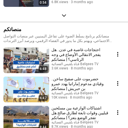
6.8K views
3 months ago
0:54
منصاتكم
منصاتكم برنامج يسلّط الضوء على تفاعل اليمنيين عبر منصات التواصل
الاجتماعي، ويهتم بكل ما يدور في الفضاء الرقمي، ويرصد أبرز الترندات
والتفاعلات على الساحة اليمنية والعربية والدولية.
احتجاجات غاضبة في عدن.. هل
يفجر الانتقالي الأوضاع في وجه
الرئاسي؟ | منصاتكم
قناة بلقيس الفضائية Belqees TV
3.6K views
8 months ago
6:48
حضرموت على صفيح ساخن..
وقيادي مدعوم إماراتيا يهدد عمرو
بن حبريش | منصاتكم
قناة بلقيس الفضائية Belqees TV
10K views
8 months ago
6:47
اشتباكات الوازعية بين مسلحين
قبليين وقوات تابعة لطارق صالح هل
تفجر الوضع بتعز؟ | منصاتكم
قناة بلقيس الفضائية Belqees TV
8.7K views
8 months ago
8:44