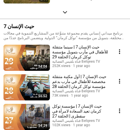
حيث الإنسان 7
برنامج ميداني إنساني يقدم مجموعة متنوِّعة من المشاريع التنموية في مجالات
مختلفة، بتمويل من مؤسسة "توكل كرمان" الدولية. ويتضمن البرنامج عددًا من
الفقرات التفاعلية، بينها مسابقة يومية يتجاوز مجموع جوائزها المليون ريال كل
حيث الإنسان 7 | سينما متنقلة
ليلة، عبر الاتصال المباشر، أو عبر صفحات القناة في السوشيال ميديا، كما ستكون
هناك جوائز أسبوعية خاصة بشريحة الصُّم.
للأطفال في مأرب بتمويل مؤسسة
توكل كرمان | الحلقة 29
قناة بلقيس الفضائية Belqees TV
252K views
1 year ago
54:04
حيث الإنسان 7 | أول مكتبة متنقلة
مخصصة للأطفال في مأرب بدعم
مؤسسة توكل كرمان | الحلقة 28
قناة بلقيس الفضائية Belqees TV
73K views
1 year ago
56:52
حيث الإنسان 7 | مؤسسة توكل
كرمان تعيد السعادة لامرأة في
سقطرى | الحلقة 27
قناة بلقيس الفضائية Belqees TV
102K views
1 year ago
54:29