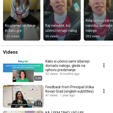
Kdaj učenci zares
Ko učenec ve, kje je 
Kaj naredite, ko 
naredijo domačo 
in kam gre
učenci nimajo nalog
nalogo
132 views
65 views
353 views
Videos
Kako si učenci sami izberejo
domačo nalogo, glede na
njihovo predznanje
92 views
8 months ago
2:20
Feedback from Principal Urška
Kovač Grad (english subtittles)
47 views
1 year ago
2:32
KAJ SEM TAKOJ PO URI