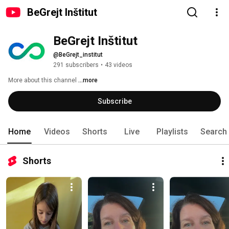
BeGrejt Inštitut
BeGrejt Inštitut
@BeGrejt_institut
291 subscribers
•
43 videos
More about this channel
...more
Subscribe
Home
Videos
Shorts
Live
Playlists
Search
Shorts