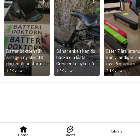
Batteridoktorn får 
Såhär enkelt kan du 
Efter 7 års letand
äntligen ny skylt till 
hacka din låsta 
kan vi äntligen säl
dörren #sunstorm , 
Crescent elcykel så 
nya Protanium 
#skivsamlarna och 
den funkar med 
(Biltema) batterie
1.3K views
1.8K views
2.1K views
#ketolab
olåst batteri (utan 
uart)
Library
Home
Shorts