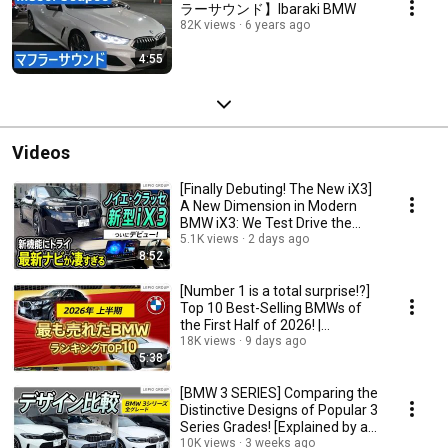
ラーサウンド】Ibaraki BMW
82K views
6 years ago
4:55
Videos
[Finally Debuting! The New iX3]
A New Dimension in Modern
BMW iX3: We Test Drive the
New BMW iX3 ...
5.1K views
2 days ago
8:52
[Number 1 is a total surprise!?]
Top 10 Best-Selling BMWs of
the First Half of 2026! |
Explained ...
18K views
9 days ago
5:38
[BMW 3 SERIES] Comparing the
Distinctive Designs of Popular 3
Series Grades! [Explained by an
Off...
10K views
3 weeks ago