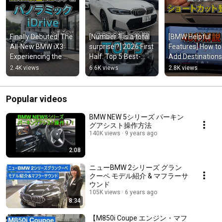
Finally Debuted! The 
[Number 1 is a total 
[BMW Helpful 
All-New BMW iX3: 
surprise!?] 2026 First 
Features] How to 
Experiencing the 
Half: Top 5 Best-
Add Destinations 
Next-Dimension 
Selling BMWs! | 
Shortcuts on the 
2.4K views
6.6K views
2.8K views
Neue Klasse—
Explained by an Offi...
Curved Display 
Everything You ...
Navigation
Popular videos
BMW NEW 5シリーズ パーキン
グアシスト操作方法
140K views
9 years ago
2:08
ニューBMW 2シリーズ グラン
クーペ モデル紹介 & マフラーサ
ウンド
105K views
6 years ago
8:34
【M850i Coupe エンジン・マフ