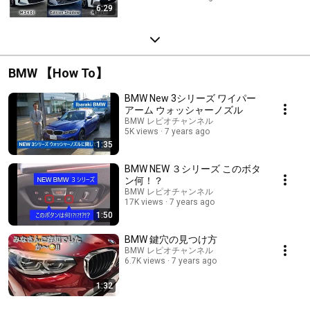
6:29
BMW 【How To】
BMW New 3シリーズ ワイパー
アーム ウォッシャーノズル
BMW レピオチャンネル
5K views
7 years ago
1:35
BMW NEW ３シリーズ このボタ
ン何！？
BMW レピオチャンネル
17K views
7 years ago
1:50
BMW 鍵穴の見つけ方
BMW レピオチャンネル
6.7K views
7 years ago
1:32