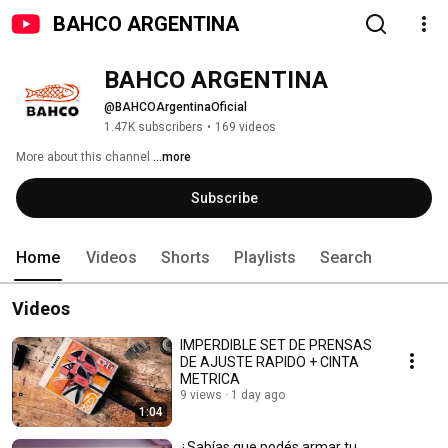
BAHCO ARGENTINA
BAHCO ARGENTINA
@BAHCOArgentinaOficial
1.47K subscribers
•
169 videos
More about this channel
...more
Subscribe
Home
Videos
Shorts
Playlists
Search
Videos
IMPERDIBLE SET DE PRENSAS
DE AJUSTE RAPIDO + CINTA
METRICA
9 views
1 day ago
1:04
¿Sabías que podés armar tu