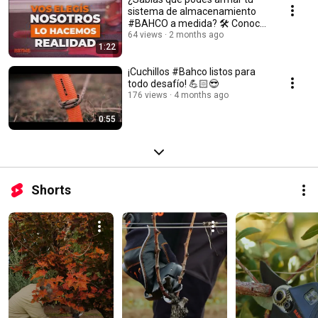
sistema de almacenamiento
#BAHCO a medida? 🛠️ Conocé
BETMS
64 views
2 months ago
1:22
¡Cuchillos #Bahco listos para
todo desafío! 💪🏻😎
176 views
4 months ago
0:55
Shorts