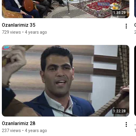
1:35:29
Ozanlarimiz 35
729 views
•
4 years ago
1:22:28
Ozanlarimiz 28
237 views
•
4 years ago