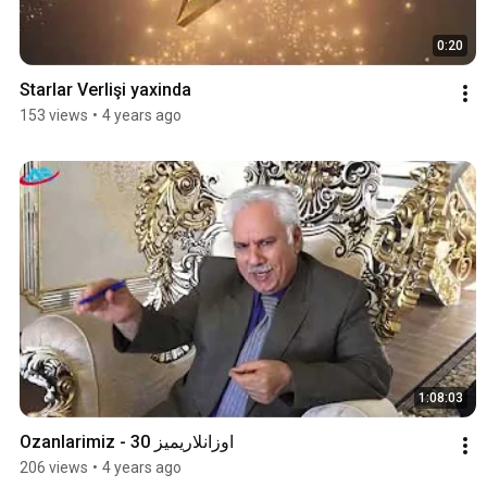
0:20
Starlar Verlişi yaxinda
153 views
•
4 years ago
1:08:03
Ozanlarimiz - 30 اوزانلاریمیز
206 views
•
4 years ago