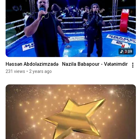
3:09
Həssən Abdoləzimzadə   Nazila Babapour - Vətənimdir
231 views
•
2 years ago