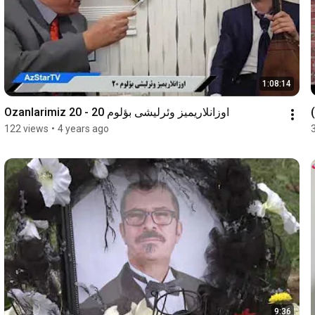
1:08:14
Ozanlarimiz 20 - اوزانلاریمیز وئرلیشی بؤلوم 20
122 views
•
4 years ago
9:36