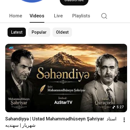
Home
Videos
Live
Playlists
Latest
Popular
Oldest
5:27
Səhəndiyyə | Ustad Məhəmmədhüseyn Şəhriyar  استاد 
شهریار | سهندیه