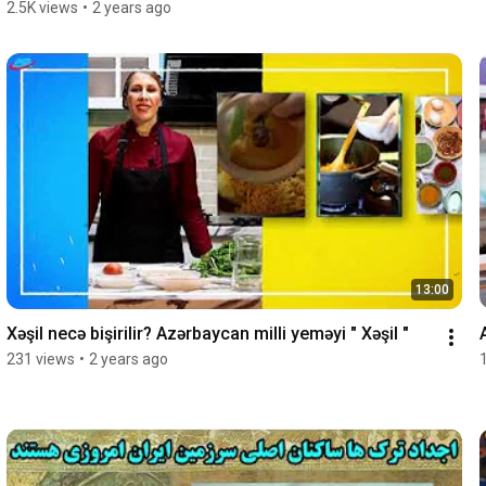
2.5K views
•
2 years ago
13:00
Xəşil necə bişirilir? Azərbaycan milli yeməyi " Xəşil "
231 views
•
2 years ago