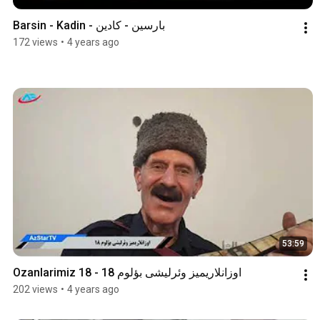
بارسین - کادین - Barsin - Kadin
172 views
•
4 years ago
53:59
Ozanlarimiz 18 - اوزانلاریمیز وئرلیشی بؤلوم 18
202 views
•
4 years ago