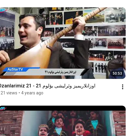
50:53
Ozanlarimiz 21 - اوزانلاریمیز وئرلیشی بؤلوم 21
121 views
•
4 years ago