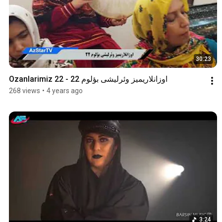
30:23
Ozanlarimiz 22 - اوزانلاریمیز وئرلیشی بؤلوم 22
268 views
•
4 years ago
3:24