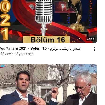
25:45
Ses Yarishi 2021 - Bölüm 16 - سس یاریشی، بؤلوم
148 views
•
3 years ago