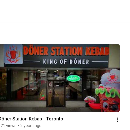
0:30
Döner Station Kebab - Toronto
221 views
•
2 years ago