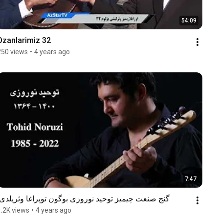
54:09
Ozanlarimiz 32
250 views
•
4 years ago
7:47
گنج صنعت چیمیز توحید نوروزی بوگون توپراغا وئریلدی.
1.2K views
•
4 years ago