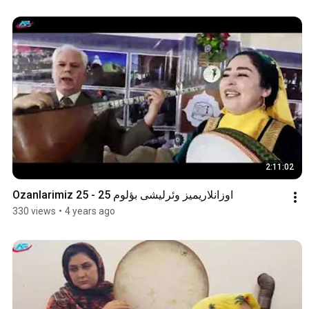
2:11:02
Ozanlarimiz 25 - اوزانلاریمیز وئرلیشی بؤلوم 25
330 views
•
4 years ago