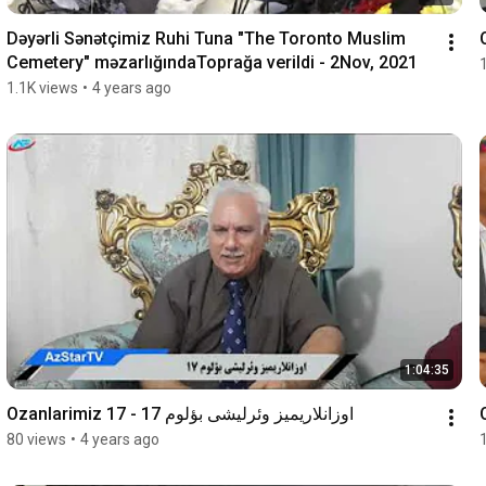
Dəyərli Sənətçimiz Ruhi Tuna "The Toronto Muslim 
Cemetery" məzarlığındaToprağa verildi - 2Nov, 2021
1.1K views
•
4 years ago
1:04:35
Ozanlarimiz 17 - اوزانلاریمیز وئرلیشی بؤلوم 17
80 views
•
4 years ago