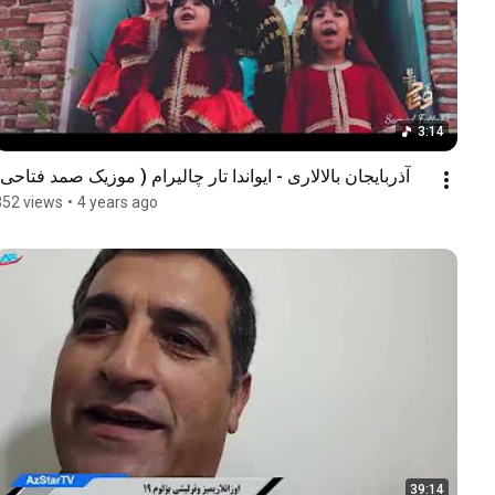
3:14
آذربایجان بالالاری - ایواندا تار چالیرام ( موزیک صمد فتاحی)
352 views
•
4 years ago
39:14