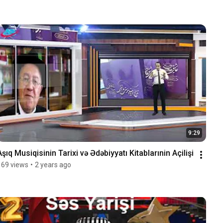
9:29
Aşıq Musiqisinin Tarixi və Ədəbiyyatı Kitablarınin Açilişi
169 views
•
2 years ago