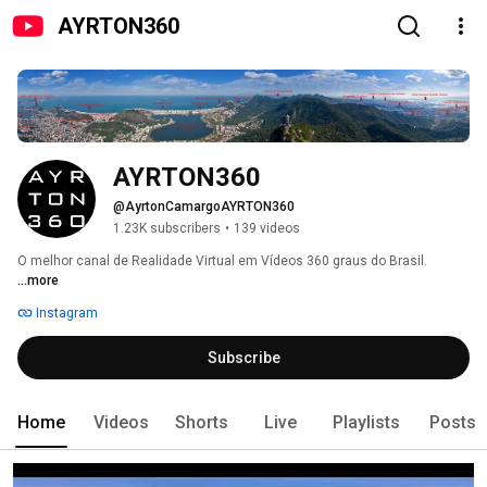
AYRTON360
AYRTON360
@AyrtonCamargoAYRTON360
1.23K subscribers
•
139 videos
O melhor canal de Realidade Virtual em Vídeos 360 graus do Brasil. 
...more
Instagram
Subscribe
Home
Videos
Shorts
Live
Playlists
Posts