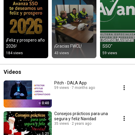
¡Feliz y prospero año 
Somos "Avanza 
2026!
¡Gracias FWCL!
SSO"
184 views
43 views
59 views
Videos
Pitch - DALA App
59 views
7 months ago
0:40
Consejos prácticos para una
segura y feliz Navidad
35 views
2 years ago
1:21