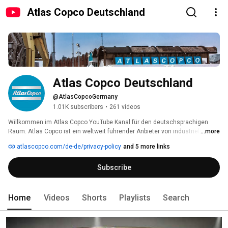
Atlas Copco Deutschland
Atlas Copco Deutschland
@AtlasCopcoGermany
1.01K subscribers
•
261 videos
Willkommen im Atlas Copco YouTube Kanal für den deutschsprachigen 
Raum. Atlas Copco ist ein weltweit führender Anbieter von industriellen 
...more
Produktivitätslösungen. Die Gruppe beliefert seine Kunden mit innovativen 
atlascopco.com/de-de/privacy-policy
and 5 more links
Kompressoren, Vakuumlösungen und Druckluftaufbereitungsanlagen, Bau- 
und Bergbauausrüstungen, Industriewerkzeugen und Montagesystemen. 
Subscribe
Atlas Copco entwickelt Produkte und Dienstleistungen, die sich auf 
Produktivität, Energieeffizienz, Sicherheit und Ergonomie konzentrieren. 
Das Unternehmen wurde 1873 gegründet und hat seinen Sitz in 
Stockholm, Schweden und hat eine globale Reichweite von über 180 
Home
Videos
Shorts
Playlists
Search
Ländern. 