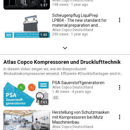
Atlas Copco Deutschland
kundenspezifische Lösungskonzepte und betreut die Projekte von der
198 views
1 year ago
1:37
Konstruktion über die Fertigung bis zur Inbetriebnahme. Und mit seinem
Geschäftsbereich Service bietet Atlas Copco Tools ein globales
Scheugenpflug LiquiPrep
Projektmanagement für multinational tätige Kunden sowie umfassende
LP804 - The new standard for
Dienstleistungen an: von der klassischen Reparatur über umfassende
material preparation and
Wartungsverträge für die gesamte Fertigungstechnik bis hin zu
dispensing
Atlas Copco Deutschland
Kalibrierungen und der Prozessoptimierung.
290 views
1 year ago
1:40
Atlas Copco Kompressoren und Drucklufttechnik
In diesem Video zeigen wir, wie ein Bierproduzent
#Industriekompressoren einsetzt. Effiziente #Druckluftanlagen sind in
der Produktion von Lebensmittel unverzichtbar. Dieses Anwenderbeispiel
PSA Sauerstoffgeneratoren
zeigt die Vorteile energieeffizienter #Druckluftplanung auf. Wollen Sie
mehr erfahren, dann schauen Sie auch auf unsere Webseiten:
Atlas Copco Deutschland
1.4K views
4 years ago
https://www.atlascopco.com/de-de/compressors Oder abonnieren Sie
unseren #druckluftwissen Blog https://info.atlascopco-
CC
kompressoren.de/blog
1:03
Herstellung von Schutzmasken
mit Kompressoren bei Mutz
Maschinenbau
Atlas Copco Deutschland