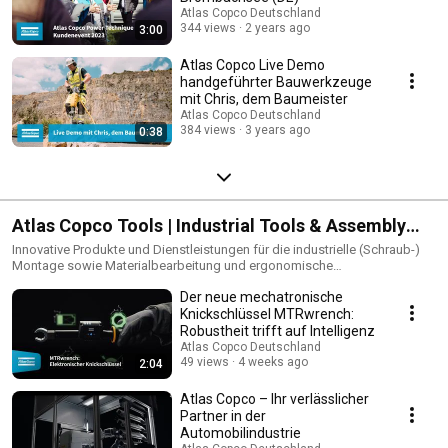
Atlas Copco Deutschland
344 views
2 years ago
3:00
Atlas Copco Live Demo
handgeführter Bauwerkzeuge
mit Chris, dem Baumeister
Atlas Copco Deutschland
384 views
3 years ago
0:38
Atlas Copco Tools | Industrial Tools & Assembly
Systems
Innovative Produkte und Dienstleistungen für die industrielle (Schraub-)
Montage sowie Materialbearbeitung und ergonomische
Lösungskonzepte für die intelligent vernetzte Produktion. Atlas Copco
Der neue mechatronische
Tools gehört zum Konzernbereich Industrietechnik. Die
Geschäftsbereiche Allgemeine Industrie (GI – General Industry) und
Knickschlüssel MTRwrench:
Fahrzeugindustrie (MVI – Motor Vehicle Industry) fertigen und vertreiben
Robustheit trifft auf Intelligenz
handgehaltene Elektro- und Druckluftwerkzeuge, Hydraulikschrauber,
Atlas Copco Deutschland
Montagesysteme, pneumatische Antriebstechnik, Software und Zubehör
49 views
4 weeks ago
2:04
für die Industrie. Seit 2018 gehört auch die Atlas Copco Application
Center Europe GmbH (ACE) zur Atlas Copco Tools Central Europe GmbH.
Atlas Copco – Ihr verlässlicher
Der Spezialist für komplexe Schraubsysteme und Sondermaschinen
Partner in der
genießt einen hervorragenden Ruf in der Automobil- und
Automobilindustrie
Investitionsgüterindustrie sowie bei deren Zulieferern: ACE erarbeitet