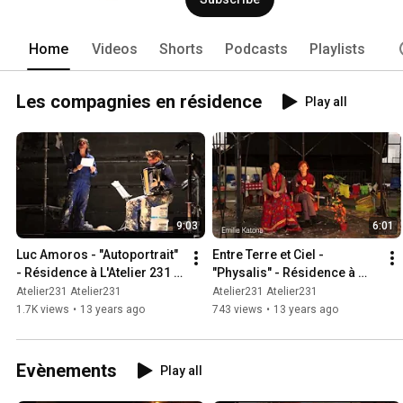
Home
Videos
Shorts
Podcasts
Playlists
Les compagnies en résidence
Play all
9:03
6:01
Luc Amoros - "Autoportrait" 
Entre Terre et Ciel - 
- Résidence à L'Atelier 231 
"Physalis" - Résidence à 
(2012)
L'Atelier 231 (2012)
Atelier231 Atelier231
Atelier231 Atelier231
1.7K views
•
13 years ago
743 views
•
13 years ago
Evènements
Play all