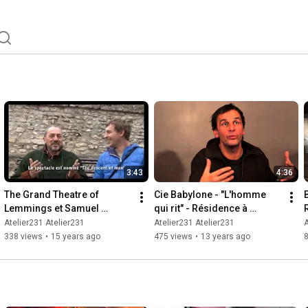
3:43
4:36
The Grand Theatre of 
Cie Babylone - "L'homme 
Lemmings et Samuel 
qui rit" - Résidence à 
Gardes à l'Atelier 231 [ZEPA]
l'Atelier 231 (2013)
Atelier231 Atelier231
Atelier231 Atelier231
A
338 views
•
15 years ago
475 views
•
13 years ago