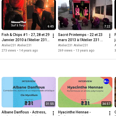
6:45
7:22
Fish & Chips #1 - 27, 28 et 29 
Sacré Printemps - 22 et 23 
F
Janvier 2010 à l'Atelier 231 
mars 2013 à l'Atelier 231 
j
[ZEPA]
avec Annibal et ses 
Atelier231 Atelier231
Atelier231 Atelier231
A
Eléphants
273 views
•
14 years ago
269 views
•
13 years ago
31:55
34:57
Albane Danflous - Actress, 
Hyacinthe Hennae - 