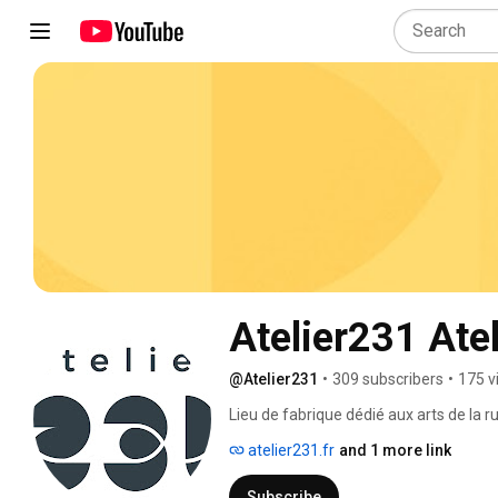
Atelier231 Ate
@Atelier231
•
309 subscribers
•
175 v
Lieu de fabrique dédié aux arts de la ru
de la Rue et de l'Espace Public (CNARE
atelier231.fr
and 1 more link
Subscribe