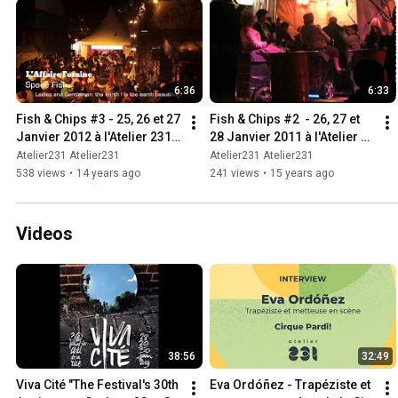
6:36
6:33
Fish & Chips #3 - 25, 26 et 27 
Fish & Chips #2  - 26, 27 et 
Janvier 2012 à l'Atelier 231 
28 Janvier 2011 à l'Atelier 
[ZEPA]
231 [ZEPA]
Atelier231 Atelier231
Atelier231 Atelier231
538 views
•
14 years ago
241 views
•
15 years ago
Videos
38:56
32:49
Viva Cité "The Festival's 30th 
Eva Ordóñez - Trapéziste et 