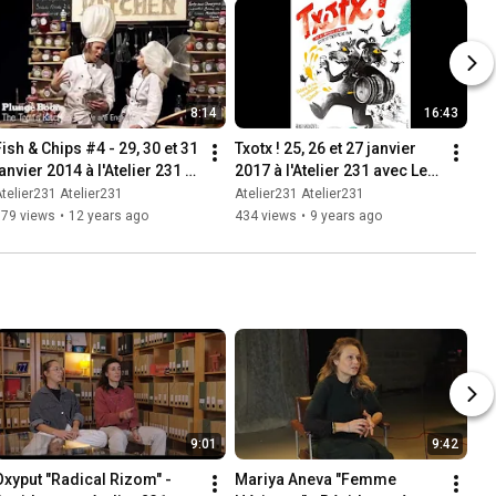
8:14
16:43
ish & Chips #4 - 29, 30 et 31 
Txotx ! 25, 26 et 27 janvier 
anvier 2014 à l'Atelier 231 
2017 à l'Atelier 231 avec Le 
[ZEPA 2]
Petit Théâtre de Pain
telier231 Atelier231
Atelier231 Atelier231
379 views
•
12 years ago
434 views
•
9 years ago
9:01
9:42
Oxyput "Radical Rizom" - 
Mariya Aneva "Femme 