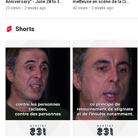
Anniversary" - June 28 to 30, 
metteuse en scène de la Cie 
2019
Cirque Pardi!
23 views
•
2 weeks ago
42 views
•
3 weeks ago
Shorts