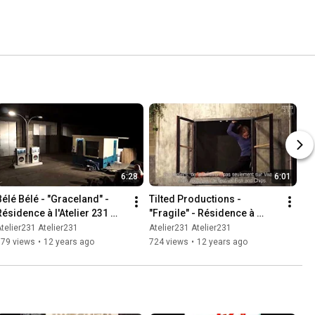
6:28
6:01
Bélé Bélé - "Graceland" - 
Tilted Productions - 
Résidence à l'Atelier 231 
"Fragile" - Résidence à 
(2013)
l'Atelier 231 (2013)
telier231 Atelier231
Atelier231 Atelier231
879 views
•
12 years ago
724 views
•
12 years ago