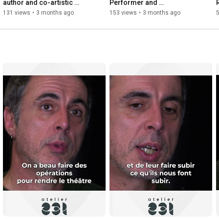
author and co-artistic 
Performer and 
director of the Mycélium 
polymorphous artist
131 views
•
3 months ago
153 views
•
3 months ago
Company