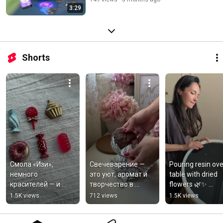
3:29
Shorts
Смола «Изи», 
Свечеварение — 
Pouring resin over
немного 
это уют, аромат и 
table with dried 
красителей — и 
творчество в 
flowers 🌿✨ 
начинается 
каждой детали ✨
#flowers #diy #r
1.5K views
712 views
1.5K views
настоящее 
волшебство 