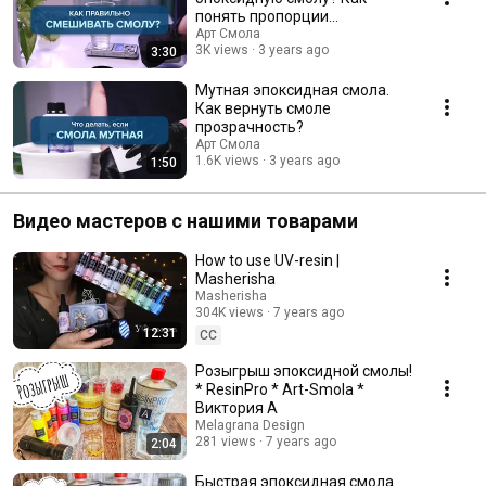
понять пропорции
смешивания?
Арт Смола
3K views
3 years ago
3:30
Мутная эпоксидная смола.
Как вернуть смоле
прозрачность?
Арт Смола
1.6K views
3 years ago
1:50
Видео мастеров с нашими товарами
How to use UV-resin |
Masherisha
Masherisha
304K views
7 years ago
12:31
CC
Розыгрыш эпоксидной смолы!
* ResinPro * Art-Smola *
Виктория А
Melagrana Design
281 views
7 years ago
2:04
Быстрая эпоксидная смола