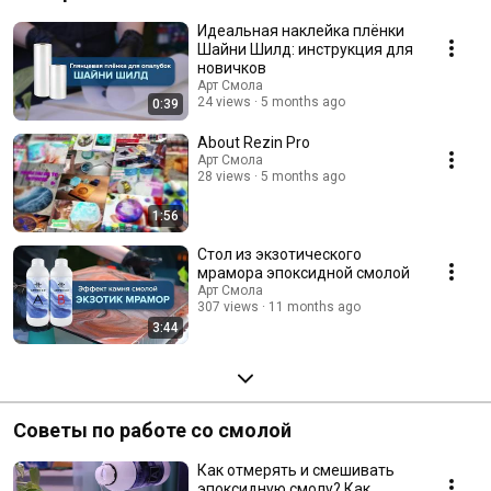
Идеальная наклейка плёнки
Шайни Шилд: инструкция для
новичков
Арт Смола
24 views
5 months ago
0:39
About Rezin Pro
Арт Смола
28 views
5 months ago
1:56
Стол из экзотического
мрамора эпоксидной смолой
Арт Смола
307 views
11 months ago
3:44
Советы по работе со смолой
Как отмерять и смешивать
эпоксидную смолу? Как