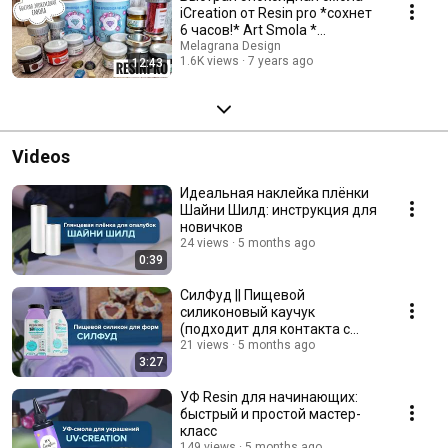
iCreation от Resin pro *сохнет
6 часов!* Art Smola *
Виктория А
Melagrana Design
1.6K views
7 years ago
12:43
Videos
Идеальная наклейка плёнки
Шайни Шилд: инструкция для
новичков
24 views
5 months ago
0:39
СилФуд || Пищевой
силиконовый каучук
(подходит для контакта с
пищей)
21 views
5 months ago
3:27
УФ Resin для начинающих:
быстрый и простой мастер-
класс
149 views
5 months ago