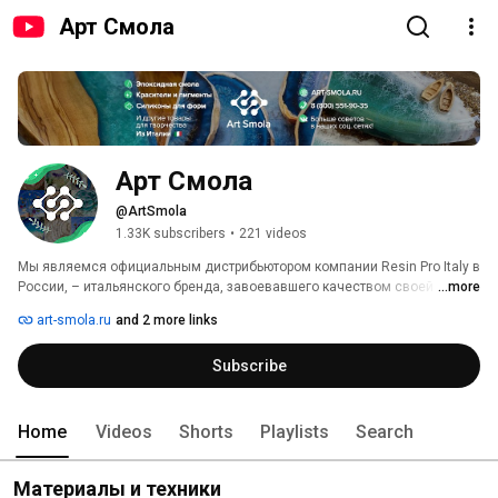
Арт Смола
Арт Смола
@ArtSmola
1.33K subscribers
•
221 videos
Мы являемся официальным дистрибьютором компании Resin Pro Italy в 
России, – итальянского бренда, завоевавшего качеством своей 
...more
продукции сердца художников и мастеров по всей Европе, а теперь – 
art-smola.ru
and 2 more links
ещё и на просторах нашей необъятной родины. 
Subscribe
Home
Videos
Shorts
Playlists
Search
Материалы и техники