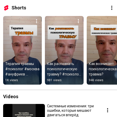
Shorts
Терапия травмы   
Как распознать 
Как возникает 
#психолог #москва 
психологическую 
психологическая
#ануфриев 
травму? #психолог 
травма?
#травма 
#москва 
1K views
981 views
946 views
#психотерапия
#ануфриев 
#психотерапия 
#травма
Videos
Системные изменения: три
ошибки, которые мешают
двигаться вперёд