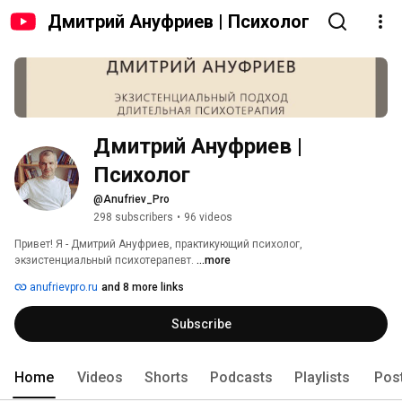
Дмитрий Ануфриев | Психолог
Дмитрий Ануфриев | 
Психолог
@Anufriev_Pro
298 subscribers
•
96 videos
Привет! Я - Дмитрий Ануфриев, практикующий психолог, 
экзистенциальный психотерапевт. 
...more
anufrievpro.ru
and 8 more links
Subscribe
Home
Videos
Shorts
Podcasts
Playlists
Pos