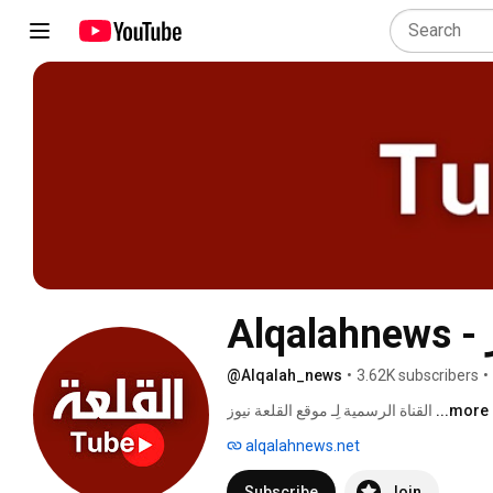
 نيوز
@Alqalah_news
•
3.62K subscribers
•
القناة الرسمية لِـ موقع القلعة نيوز 
...more
alqalahnews.net
Subscribe
Join