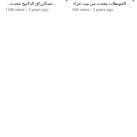
الحويطات يتحدث من بيت عزاء 
عبدالرزاق الدلابيح تتحدث .. 
الشهيد الدلابيح
#القلعة_نيوز
134K views
•
3 years ago
30K views
•
3 years ago