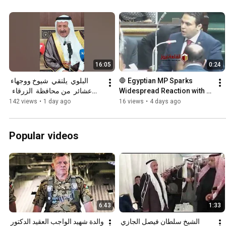
16:05
0:24
البلوي  يلتقي  شيوخ ووجهاء 
🛑 Egyptian MP Sparks 
عشائر  من محافظة  الزرقاء  
Widespread Reaction with 
والسلط 
Powerful Speech and 
142 views
•
1 day ago
16 views
•
4 days ago
Eloquent Language
Popular videos
6:43
1:33
الشيخ سلطان فيصل الجازي 
والدة شهيد الواجب العقيد الدكتور 