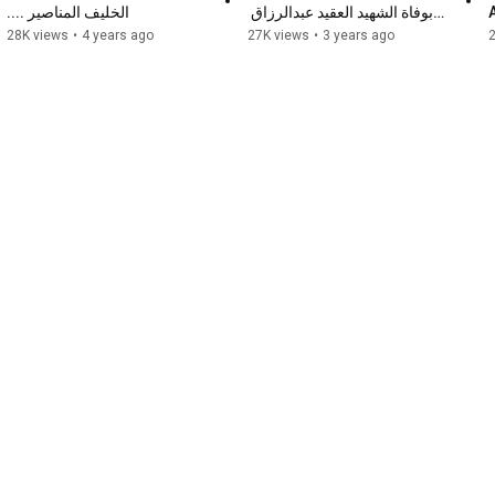
بوفاة الشهيد العقيد عبدالرزاق 
الخليف المناصير ....
الدلابيح
28K views
•
4 years ago
27K views
•
3 years ago