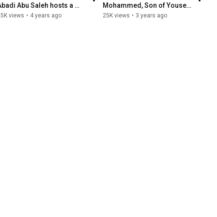
Abadi Abu Saleh hosts a 
Mohammed, Son of Yousef 
large dinner banquet in 
Pasha Al-Hunaiti
25K views
•
4 years ago
25K views
•
3 years ago
honor of sheikhs and di...