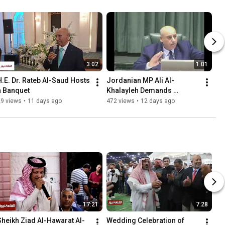
3:02
1:01
H.E. Dr. Rateb Al-Saud Hosts 
Jordanian MP Ali Al-
a Banquet
Khalayleh Demands 
Condolences for the US 
29 views
•
11 days ago
472 views
•
12 days ago
Congress: A Proposal 
Sparks Widespre...
17:21
7:28
Sheikh Ziad Al-Hawarat Al-
Wedding Celebration of 