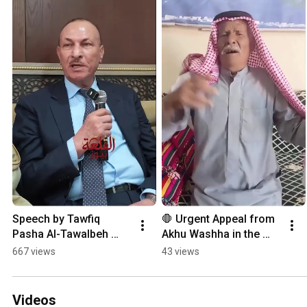
Speech by Tawfiq 
🛑 Urgent Appeal from 
Pasha Al-Tawalbeh 
Akhu Washha in the 
during the meeting of 
Northern Badia to 
667 views
43 views
His Majesty the King's 
Prime Minister Jafar 
Advisor Al-Balawi...
Hassan
Videos