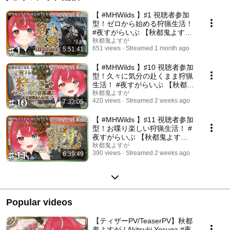
【 #MHWilds 】♯1 視聴者参加
型！ゼロから始める狩猟生活！
#夜すがらいぶ 【秋都鬼よす
が/Vtuber】 #新人Vtuber
秋都鬼よすが
651 views
Streamed 1 month ago
5:51:41
【 #MHWilds 】♯10 視聴者参加
型！久々に気分の赴くまま狩猟
生活！ #夜すがらいぶ 【秋都鬼
よすが/Vtuber】 #新人Vtuber
秋都鬼よすが
420 views
Streamed 2 weeks ago
7:33:05
【 #MHWilds 】♯11 視聴者参加
型！お喋り楽しい狩猟生活！ #
夜すがらいぶ 【秋都鬼よす
が/Vtuber】 #新人Vtuber
秋都鬼よすが
390 views
Streamed 2 weeks ago
6:39:49
Popular videos
【ティザーPV/TeaserPV】秋都
鬼よすが / Akitsuki Yosuga #夜