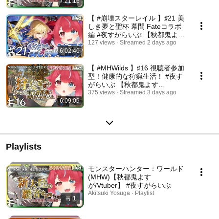
7:21:16
【 #崩壊スターレイル 】♯21 美
しき夢と聖杯 幕間 Fateコラボ
編 #夜すがらいぶ 【秋都鬼よす
が/Vtuber】 #新人Vtuber
127 views
Streamed 2 days ago
6:02:40
【 #MHWilds 】♯16 視聴者参加
型！健康的な狩猟生活！ #夜す
がらいぶ 【秋都鬼よす
が/Vtuber】 #新人Vtuber
375 views
Streamed 3 days ago
6:09:09
Playlists
モンスターハンター：ワールド
(MHW)【秋都鬼よす
が/Vtuber】 #夜すがらいぶ
Akitsuki Yosuga · Playlist
1