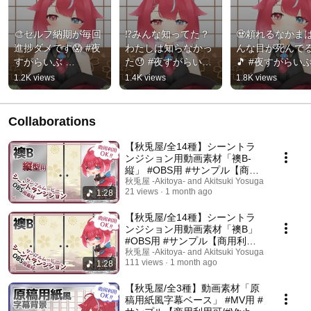
🎨セルフ納期が毎回
⁉️みんな知ってた？
🧟頼れるなかま
進捗ダメです😱 #夜
わたしは知らなかっ
んな目が死んで
すがらいぶ 
た😯 #夜すがらいぶ 
🎵 #夜すがらいぶ
#MHWilds 【秋都鬼
#MHWilds 【秋都鬼
#MHWilds 【秋
1.2K views
1.4K views
1.8K views
よすが/Vtuber】 #新
よすが/Vtuber】 #新
よすが/Vtuber】
人Vtuber
人Vtuber
人Vtuber
Collaborations
【秋兎屋/全14種】シーントラ
ンジション用動画素材「襖B-
縦」 #OBS用 #サンプル【商用
利用可/#Vtuber素材】
秋兎屋 -Akitoya- and Akitsuki Yosuga
21 views
1 month ago
1:28
【秋兎屋/全14種】シーントラ
ンジション用動画素材「襖B」
#OBS用 #サンプル【商用利用
可/#Vtuber素材】
秋兎屋 -Akitoya- and Akitsuki Yosuga
111 views
1 month ago
1:28
【秋兎屋/全3種】動画素材「原
稿用紙風字幕ベース」 #MV用 #