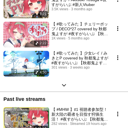
すがらいぶ #新人Vtuber
3.5K views
3 months ago
1:21
【 #歌ってみた 】チェリーポッ
プ / DECO*27 covered by 秋都
鬼よすが #夜すがらいぶ 【秋都
鬼よすが/Vtuber】
1K views
5 months ago
2:22
【 #歌ってみた 】少女レイ / み
きとP covered by 秋都鬼よすが
#夜すがらいぶ 【秋都鬼よす
が/Vtuber】
301 views
3 weeks ago
4:50
Past live streams
【 #MHW 】♯1 視聴者参加型！
新大陸の覇者を目指す狩猟生
活！ #夜すがらいぶ 【秋都鬼よ
すが/Vtuber】 #新人Vtuber
282 views
Streamed 19 hours ago