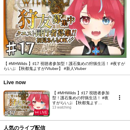
【 #MHWilds 】♯17 視聴者参加型！護石集めの狩猟生活！ #夜すが
らいぶ 【秋都鬼よすが/Vtuber】 #新人Vtuber
Live now
【 #MHWilds 】♯17 視聴者参加
型！護石集めの狩猟生活！ #夜
すがらいぶ 【秋都鬼よす
が/Vtuber】 #新人Vtuber
13 watching
LIVE
人気のライブ配信