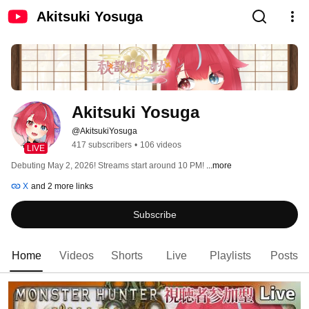
Akitsuki Yosuga
Akitsuki Yosuga
@AkitsukiYosuga
417 subscribers
•
106 videos
LIVE
Debuting May 2, 2026! Streams start around 10 PM! 
...more
X
and 2 more links
Subscribe
Home
Videos
Shorts
Live
Playlists
Posts