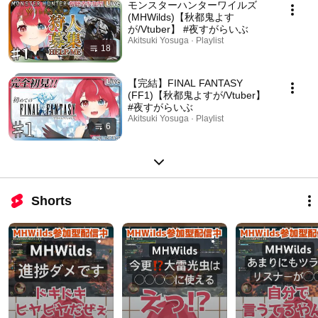
モンスターハンターワイルズ
(MHWilds)【秋都鬼よす
が/Vtuber】 #夜すがらいぶ
Akitsuki Yosuga · Playlist
18
【完結】FINAL FANTASY
(FF1)【秋都鬼よすが/Vtuber】
#夜すがらいぶ
Akitsuki Yosuga · Playlist
6
Shorts