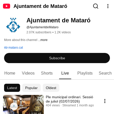
Ajuntament de Mataró
Ajuntament de Mataró
@AjuntamentdeMataro
2.07K subscribers
•
1.2K videos
More about this channel
...more
mataro.cat
Subscribe
Home
Videos
Shorts
Live
Playlists
Search
Latest
Popular
Oldest
Ple municipal ordinari. Sessió
de juliol (02/07/2026)
404 views
Streamed 1 month ago