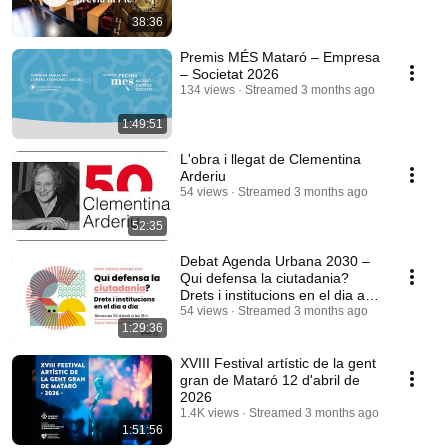
38:36
Premis MÉS Mataró – Empresa
– Societat 2026
134 views
Streamed 3 months ago
1:49:51
L'obra i llegat de Clementina
Arderiu
54 views
Streamed 3 months ago
52:35
Debat Agenda Urbana 2030 –
Qui defensa la ciutadania?
Drets i institucions en el dia a
dia
54 views
Streamed 3 months ago
1:29:36
XVIII Festival artístic de la gent
gran de Mataró 12 d'abril de
2026
1.4K views
Streamed 3 months ago
1:51:56