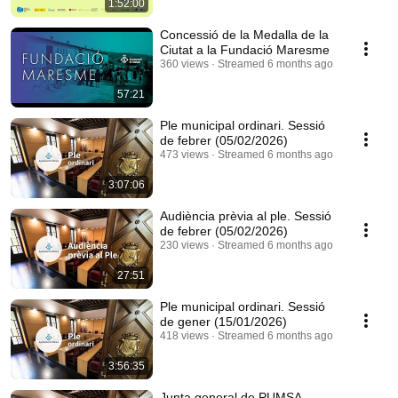
1:52:00
Concessió de la Medalla de la
Ciutat a la Fundació Maresme
360 views
Streamed 6 months ago
57:21
Ple municipal ordinari. Sessió
de febrer (05/02/2026)
473 views
Streamed 6 months ago
3:07:06
Audiència prèvia al ple. Sessió
de febrer (05/02/2026)
230 views
Streamed 6 months ago
27:51
Ple municipal ordinari. Sessió
de gener (15/01/2026)
418 views
Streamed 6 months ago
3:56:35
Junta general de PUMSA.