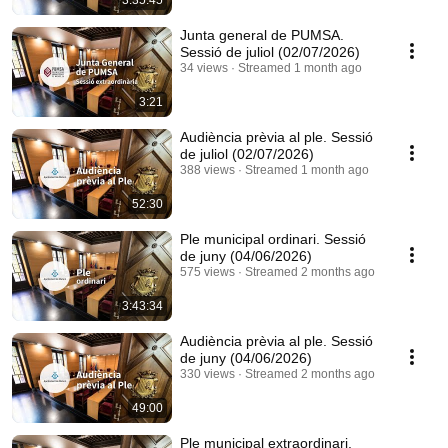
3:35:45
Junta general de PUMSA.
Sessió de juliol (02/07/2026)
34 views
Streamed 1 month ago
3:21
Audiència prèvia al ple. Sessió
de juliol (02/07/2026)
388 views
Streamed 1 month ago
52:30
Ple municipal ordinari. Sessió
de juny (04/06/2026)
575 views
Streamed 2 months ago
3:43:34
Audiència prèvia al ple. Sessió
de juny (04/06/2026)
330 views
Streamed 2 months ago
49:00
Ple municipal extraordinari.