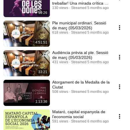
treballar! Una mirada crítica a
l’economia hegemònica
130 views
Streamed 5 months ago
59:26
Ple municipal ordinari. Sessió
de març (05/03/2026)
618 views
Streamed 5 months ago
4:51:51
Audiència prèvia al ple. Sessió
de març (05/03/2026)
431 views
Streamed 5 months ago
33:21
Atorgament de la Medalla de la
Ciutat
508 views
Streamed 5 months ago
1:13:36
Mataró, capital espanyola de
l’economia social
591 views
Streamed 6 months ago