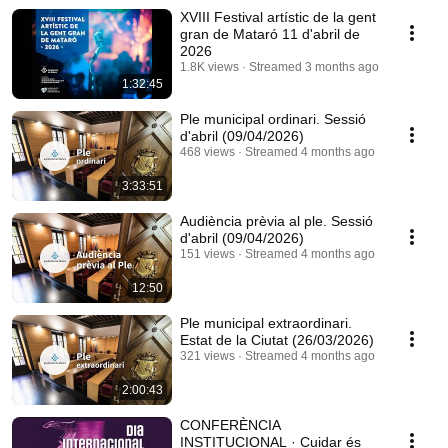
XVIII Festival artístic de la gent
gran de Mataró 11 d'abril de
2026
1.8K views
Streamed 3 months ago
1:32:45
Ple municipal ordinari. Sessió
d'abril (09/04/2026)
468 views
Streamed 4 months ago
3:33:51
Audiència prèvia al ple. Sessió
d'abril (09/04/2026)
151 views
Streamed 4 months ago
12:50
Ple municipal extraordinari.
Estat de la Ciutat (26/03/2026)
321 views
Streamed 4 months ago
2:00:43
CONFERÈNCIA
INSTITUCIONAL · Cuidar és