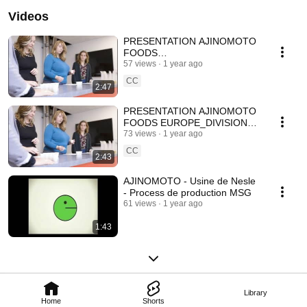
Videos
PRESENTATION AJINOMOTO
FOODS
EUROPE_SOLUTIONS &
57 views
1 year ago
INGREDIENTS DIVISION_short
CC
2:47
version_EN
PRESENTATION AJINOMOTO
FOODS EUROPE_DIVISION
SOLUTIONS &
73 views
1 year ago
INGREDIENTS_version
CC
2:43
courte_FR
AJINOMOTO - Usine de Nesle
- Process de production MSG
61 views
1 year ago
1:43
Library
Home
Shorts