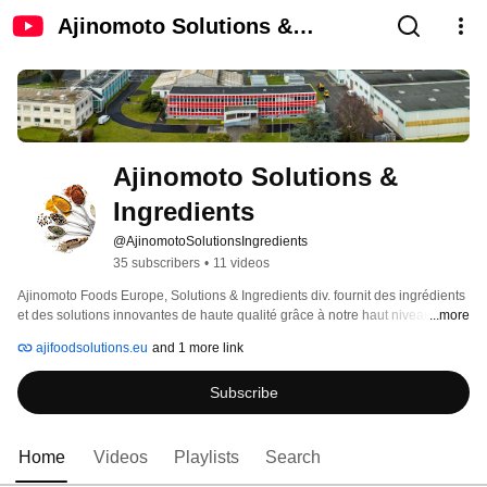
Ajinomoto Solutions &
Ingredients
Ajinomoto Solutions & 
Ingredients
@AjinomotoSolutionsIngredients
35 subscribers
•
11 videos
Ajinomoto Foods Europe, Solutions & Ingredients div. fournit des ingrédients 
et des solutions innovantes de haute qualité grâce à notre haut niveau 
...more
d'expertise technique. Nous vous aidons à améliorer vos propres produits en 
ajifoodsolutions.eu
and 1 more link
formulant de nouvelles applications afin de développer des produits sains et 
savoureux. 
Subscribe
Home
Videos
Playlists
Search