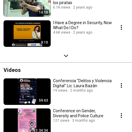
los piratas
6.1K views
2 years ago
14:10
I Have a Degree in Security, Now
What Do I Do?
4.6K views
2 years ago
9:10
Videos
Conferencia "Delitos y Violencia
Digital" Lic. Laura Bazán
19 views
2 months ago
59:43
Conference on Gender,
Diversity and Police Culture
127 views
3 months ago
1:34:34