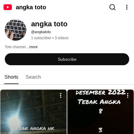
angka toto
angka toto
@angkatoto
1 subscriber
•
3 videos
Toto channel 
...more
Subscribe
Shorts
Search