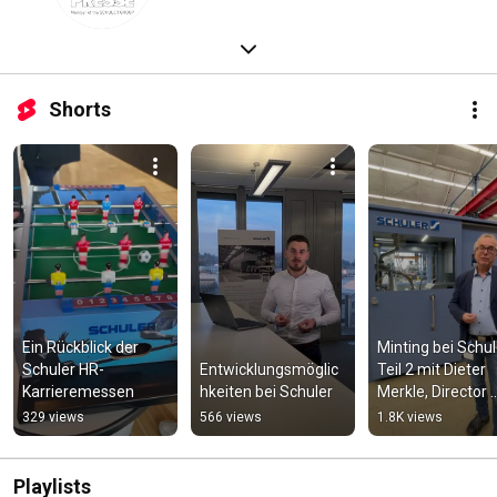
Shorts
Ein Rückblick der 
Minting bei Schule
Schuler HR-
Entwicklungsmöglic
Teil 2 mit Dieter 
Karrieremessen
hkeiten bei Schuler
Merkle, Director 
Global Minting
329 views
566 views
1.8K views
Playlists