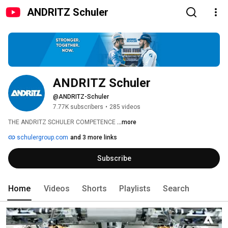
ANDRITZ Schuler
ANDRITZ Schuler 
@ANDRITZ-Schuler
7.77K subscribers
•
285 videos
THE ANDRITZ SCHULER COMPETENCE 
...more
schulergroup.com
and 3 more links
Subscribe
Home
Videos
Shorts
Playlists
Search