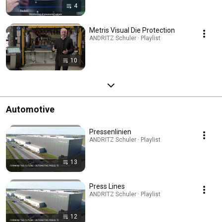
4
Metris Visual Die Protection
ANDRITZ Schuler · Playlist
10
Automotive
Pressenlinien
ANDRITZ Schuler · Playlist
13
Press Lines
ANDRITZ Schuler · Playlist
12