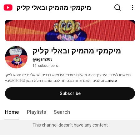
מיקמקי מהמיק ובאלי קליק
מיקמקי מהמיק ובאלי קליק
@agam303
11 subscribers
תירשמו לערוץ יהיה כיף יהיה מושלם בערוץ יהיו מלא דברים שבאלכם אז תעשו לייק 
...more
וסאבים  אתם תהנו מבטיחה לכם אוהבת מלא המון 😍😘😘😍ביי 
Subscribe
Home
Playlists
Search
This channel doesn't have any content