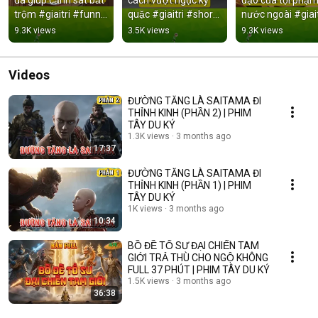
trộm #giaitri #funny 
quặc #giaitri #shorts 
nước ngoài #giaitr
#shorts
#funny
#kienthuc #shor
9.3K views
3.5K views
9.3K views
Videos
ĐƯỜNG TĂNG LÀ SAITAMA ĐI
THỈNH KINH (PHẦN 2) | PHIM
TÂY DU KÝ
1.3K views
3 months ago
17:37
ĐƯỜNG TĂNG LÀ SAITAMA ĐI
THỈNH KINH (PHẦN 1) | PHIM
TÂY DU KÝ
1K views
3 months ago
10:34
BỒ ĐỀ TỔ SƯ ĐẠI CHIẾN TAM
GIỚI TRẢ THÙ CHO NGỘ KHÔNG
FULL 37 PHÚT | PHIM TÂY DU KÝ
1.5K views
3 months ago
36:38