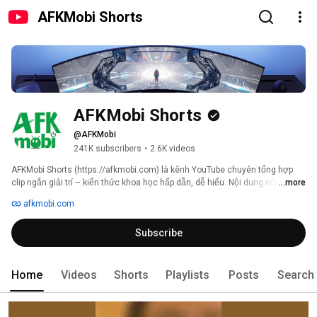
AFKMobi Shorts
AFKMobi Shorts
@AFKMobi
241K subscribers
•
2.6K videos
AFKMobi Shorts (https://afkmobi.com) là kênh YouTube chuyên tổng hợp 
clip ngắn giải trí – kiến thức khoa học hấp dẫn, dễ hiểu. Nội dung nổi bật 
...more
xoay quanh Tây Du Ký với những phân tích thú vị về nhân vật, tình tiết, giả 
afkmobi.com
thuyết ẩn sau tác phẩm kinh điển, kết hợp cùng kiến thức khoa học, lịch 
sử, văn hóa được trình bày ngắn gọn, sinh động. 
Subscribe
Home
Videos
Shorts
Playlists
Posts
Search