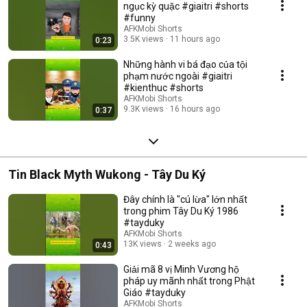
ngục kỳ quặc #giaitri #shorts
#funny
AFKMobi Shorts
3.5K views
11 hours ago
0:23
Những hành vi bá đạo của tội
phạm nước ngoài #giaitri
#kienthuc #shorts
AFKMobi Shorts
9.3K views
16 hours ago
0:37
Tin Black Myth Wukong - Tây Du Ký
Đây chính là "cú lừa" lớn nhất
trong phim Tây Du Ký 1986
#tayduky
AFKMobi Shorts
13K views
2 weeks ago
0:43
Giải mã 8 vị Minh Vương hộ
pháp uy mãnh nhất trong Phật
Giáo #tayduky
AFKMobi Shorts