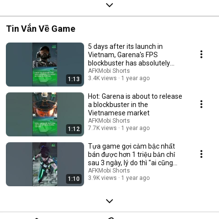
Tin Vắn Về Game
5 days after its launch in
Vietnam, Garena's FPS
blockbuster has absolutely
dominated
AFKMobi Shorts
3.4K views
1 year ago
1:13
Hot: Garena is about to release
a blockbuster in the
Vietnamese market
AFKMobi Shorts
7.7K views
1 year ago
1:12
Tựa game gợi cảm bậc nhất
bán được hơn 1 triệu bản chỉ
sau 3 ngày, lý do thì "ai cũng
hiểu"
AFKMobi Shorts
3.9K views
1 year ago
1:10