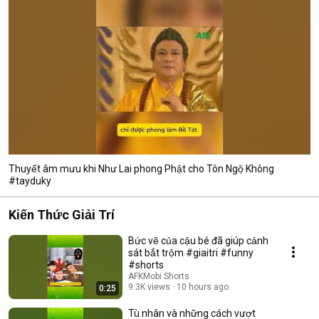
Thuyết âm mưu khi Như Lai phong Phật cho Tôn Ngộ Không
#tayduky
Kiến Thức Giải Trí
Bức vẽ của cậu bé đã giúp cảnh
sát bắt trộm #giaitri #funny
#shorts
AFKMobi Shorts
9.3K views
10 hours ago
0:25
Tù nhân và những cách vượt