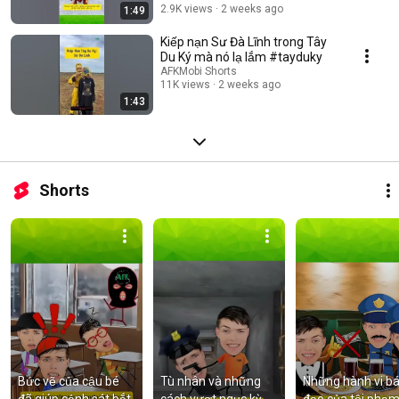
2.9K views
2 weeks ago
1:49
Kiếp nạn Sư Đà Lĩnh trong Tây
Du Ký mà nó lạ lắm #tayduky
AFKMobi Shorts
11K views
2 weeks ago
1:43
Shorts
Bức vẽ của cậu bé 
Tù nhân và những 
Những hành vi bá
đã giúp cảnh sát bắt 
cách vượt ngục kỳ 
đạo của tội phạm