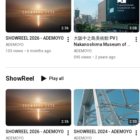
2:36
3:08
SHOWREEL 2026 - ADEMOYO
大阪中之島美術館 PV | 
Nakanoshima Museum of 
ADEMOYO
Art, Osaka (Japan)
103 views
•
6 months ago
ADEMOYO
595 views
•
2 years ago
ShowReel
Play all
2:36
2:30
SHOWREEL 2026 - ADEMOYO
SHOWREEL 2024 - ADEMOYO
ADEMOYO
ADEMOYO