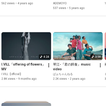
562 views
•
4 years ago
ADEMOYO
537 views
•
5 years ago
4:24
3:58
I.VILL『offering of flowers』
琴江-『君の餌食』music 
MV
video
I.VILL【official】
ぱぉちゃんねる
2.8K views
•
9 months ago
2.2K views
•
2 years ago