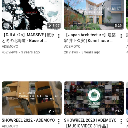
3:07
5:29
【DJI Air2s】MASSIVE | 流氷
【Japan Architecture】建築
と冬の北海道 - Base of 
家 井上久実 | Kumi Inoue 
Shiretoko National Park 
「SENSHU COMMUNITY 
ADEMOYO
ADEMOYO
Hokkaido Japan
MARKET SON CAFE」
452 views
•
3 years ago
2K views
•
3 years ago
4
Wooden building
2:03
2:45
SHOWREEL 2022 - ADEMOYO
SHOWREEL 2020 | ADEMOYO 
【MUSIC VIDEO 31作品】
ADEMOYO