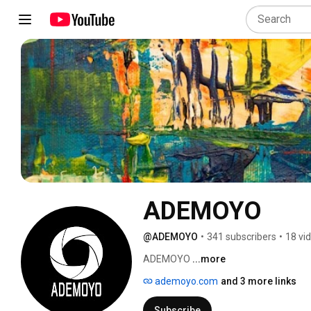
ADEMOYO
@ADEMOYO
•
341 subscribers
•
18 vi
ADEMOYO 
...more
ademoyo.com
and 3 more links
Subscribe