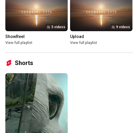
5 videos
9 videos
ShowReel
Upload
View full playlist
View full playlist
Shorts