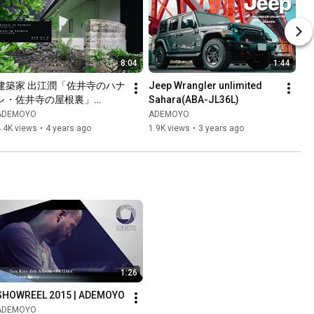
8:04
1:44
建築家 出江潤「佐井寺のハナ
Jeep Wrangler unlimited 
レ・佐井寺の屋根裏」
Sahara(ABA-JL36L)
【Japan Architecture】
ADEMOYO
ADEMOYO
.4K views
•
4 years ago
1.9K views
•
3 years ago
1:26
SHOWREEL 2015 | ADEMOYO
ADEMOYO