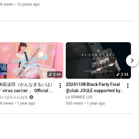
1K views
•
10 years ago
3:44
3:34
神凪涙羽（かんなぎるいは）
20241108 Black Party Final 
「virus carrier 」 Official 
@club JOULE supported by 
Music Video
La GRANDE LUE
るいはちゃんねる
La GRANDE LUE
3K views
•
1 year ago
500 views
•
1 year ago