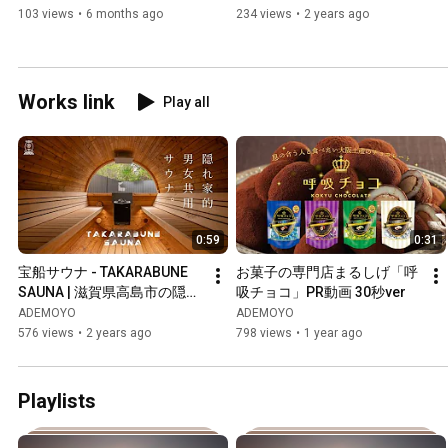
103 views
•
6 months ago
234 views
•
2 years ago
Works link
Play all
0:59
0:31
宝船サウナ - TAKARABUNE 
お菓子の専門店まるしげ「呼
SAUNA | 滋賀県高島市の隠れ
吸チョコ」PR動画 30秒ver
家的男女共用サウナ
ADEMOYO
ADEMOYO
576 views
•
2 years ago
798 views
•
1 year ago
Playlists