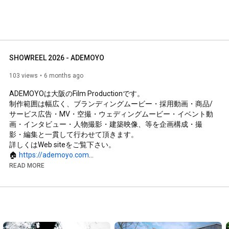
SHOWREEL 2026 - ADEMOYO
103 views
6 months ago
ADEMOYOは大阪のFilm Productionです。

制作範囲は幅広く、ブランディングムービー・採用動画・商品/
サービス広告・MV・空撮・ウェディングムービー・イベント動
画・インタビュー・人物撮影・建築映像、等を企画構成・撮
影・編集と一貫して行わせて頂きます。

詳しくはWeb siteをご覧下さい。

🏠 
https://ademoyo.com
READ MORE
📩 お問い合わせ

info@ademoyo.com

Instagram： 
https://www.instagram.com/nakamura_sh...
#大阪映像制作
#ビデオグラファー
#ブランディングムービー