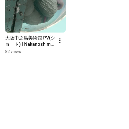
大阪中之島美術館 PV(シ
ョート) | Nakanoshima 
Museum of Art, Osaka 
82 views
(Japan)  #shorts