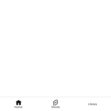
Library
Home
Shorts