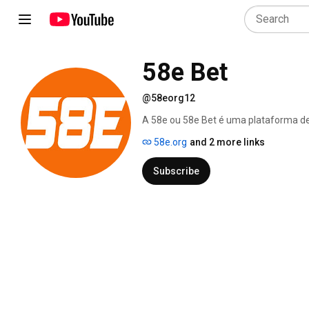
58e Bet
@58eorg12
A 58e ou 58e Bet é uma plataforma de 
de esportes, cassino e apostas ao vivo
58e.org
and 2 more links
proporciona uma experiência de apostas
uma escolha ideal para quem busca div
Subscribe
Endereço: R. Barao Teresopolis, 21 - W
9197213270 Website Oficial: https://
#casadeapostas 