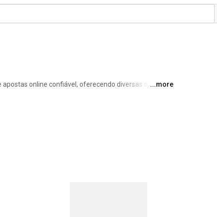
apostas online confiável, oferecendo diversas opções 
...more
. Com uma interface rápida e segura, a 58e.org 
 moderna, prática e eficiente para todos os usuários. É 
ersão, segurança e bons resultados nas apostas online.  
ona, Belford Roxo - RJ, 26175-330, Brazil Telefone: +55 
58e.org  #58e #58ebet #58eorg #apostasonline 