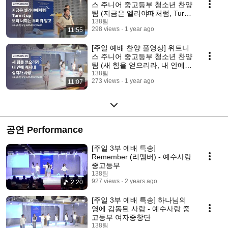
스 주니어 중고등부 청소년 찬양
팀 (지금은 엘리야때처럼, Turn
it up, 보라 너희는 두려워 말고)
138팀
298 views
1 year ago
11:55
[주일 예배 찬양 풀영상] 위트니
스 주니어 중고등부 청소년 찬양
팀 (새 힘을 얻으리라, 내 안에
계시네, 십자가 사랑)
138팀
273 views
1 year ago
11:07
공연 Performance
[주일 3부 예배 특송]
Remember (리멤버) - 예수사랑
중고등부
138팀
927 views
2 years ago
2:20
[주일 3부 예배 특송] 하나님의
영에 감동된 사람 - 예수사랑 중
고등부 여자중창단
138팀