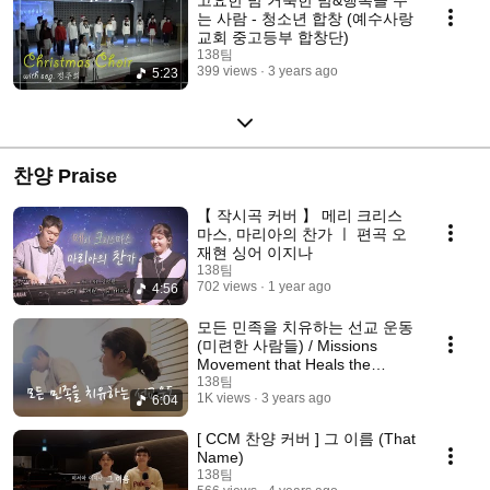
는 사람 - 청소년 합창 (예수사랑
교회 중고등부 합창단)
138팀
399 views
3 years ago
5:23
찬양 Praise
【 작시곡 커버 】 메리 크리스
마스, 마리아의 찬가 ㅣ 편곡 오
재현 싱어 이지나
138팀
702 views
1 year ago
4:56
모든 민족을 치유하는 선교 운동
(미련한 사람들) / Missions
Movement that Heals the
Nations - cover by 138team
138팀
1K views
3 years ago
6:04
[ CCM 찬양 커버 ] 그 이름 (That
Name)
138팀