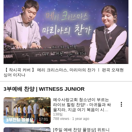
【 작시곡 커버 】 메리 크리스마스, 마리아의 찬가 ㅣ 편곡 오재현
싱어 이지나
3부예배 찬양 | WITNESS JUNIOR
예수사랑교회 청소년이 부르는
라이브 힐링 찬양! - 마귀들과 싸
울지라, 지금 여기 복음이 시작
되네, 내게 찾아온 복음의 기회,
138팀
788 views
1 year ago
17:01
약속의 사람아
[주일 예배 찬양 풀영상] 위트니