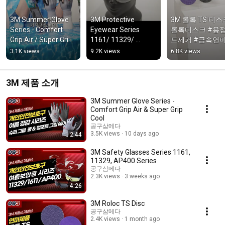
3M Summer Glove 
3M Protective 
3M 롤록 TS 디스
Series - Comfort 
Eyewear Series 
롤록디스크 #용
Grip Air / Super Grip 
1161/ 11329/ 
드제거 #금속연마
Cool #CoolingGloves 
AP400 Series 
디스크교체
3.1K views
9.2K views
6.8K views
#UVProtectionGlove
#ClearSafetyGlasse
s #L...
s #TintedGlasses 
#WorkGo...
3M 제품 소개
3M Summer Glove Series -
Comfort Grip Air & Super Grip
Cool
공구삼메다
3.5K views
10 days ago
2:44
3M Safety Glasses Series 1161,
11329, AP400 Series
공구삼메다
2.3K views
3 weeks ago
4:26
3M Roloc TS Disc
공구삼메다
2.4K views
1 month ago