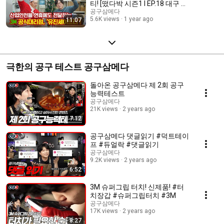
티! [떴다박 시즌1 I EP.18 대구 유
진세이프티]
공구삼메다
5.6K views
1 year ago
11:07
극한의 공구 테스트 공구삼메다
돌아온 공구삼메다 제 2회 공구
능력테스트
공구삼메다
21K views
2 years ago
7:12
공구삼메다 댓글읽기 #덕트테이
프 #듀얼락 #댓글읽기
공구삼메다
9.2K views
2 years ago
6:52
3M 슈퍼그립 터치! 신제품! #터
치장갑 #슈퍼그립터치 #3M
공구삼메다
17K views
2 years ago
8:27