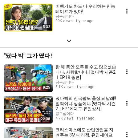
비행기도 차도 다 수리하는 만능
테이프가 있다!
공구삼메다
39K views
1 year ago
5:32
"떴다 박" 그가 떴다 !
한 해 동안 모두들 수고 많으셨습
니다. 사랑합니다. [떴다박 시즌2
ㅣEP.19 종편]
공구삼메다
5.1K views
1 year ago
9:25
떴다박의 전국팔도 출장 피날레!!
벌칙이냐 상품이냐 [떴다박 시즌
2ㅣEP.18 대구 유진상사]
공구삼메다
4.7K views
1 year ago
22:38
크리스마스에도 산업안전을 지
켜주는 3M 대리점, 유진세이프