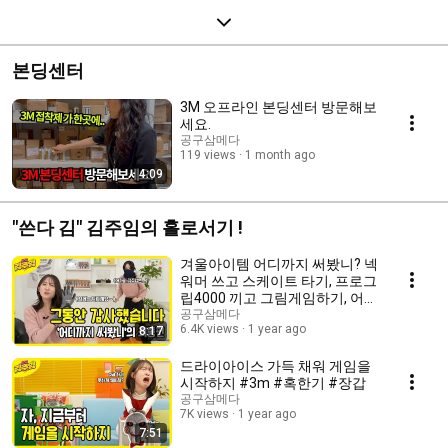
본딩센터
3M 오프라인 본딩센터 방문해보
세요.
공구삼메다
119 views
1 month ago
4:09
"쓴다 김" 김주임의 홀로서기 !
겨울아이템 어디까지 써봤니? 넥
워머 쓰고 스케이트 타기, 프로그
립4000 끼고 그림게임하기, 어디
까지 써봤니!! #그동안 #감사합
공구삼메다
6.4K views
1 year ago
8:17
니다 #마지막화
드라이아이스 가득 채워 게임을
시작하지 #3m #혹한기 #장갑
공구삼메다
7K views
1 year ago
7:51