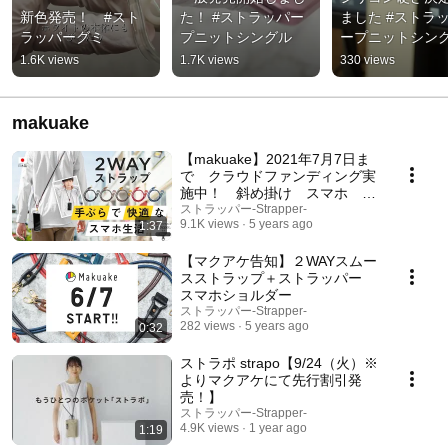
新色発売！　#スト
た！ #ストラッパー
ました #ストラ
ラッパーグミ
プニットシングル
ープニットシン
1.6K views
1.7K views
330 views
makuake
【makuake】2021年7月7日ま
で クラウドファンディング実
施中！ 斜め掛け スマホ ス
トラップ ２WAY
ストラッパー-Strapper-
9.1K views
5 years ago
1:37
【マクアケ告知】２WAYスムー
スストラップ＋ストラッパー
スマホショルダー
ストラッパー-Strapper-
282 views
5 years ago
0:32
ストラポ strapo【9/24（火）※
よりマクアケにて先行割引発
売！】
ストラッパー-Strapper-
4.9K views
1 year ago
1:19