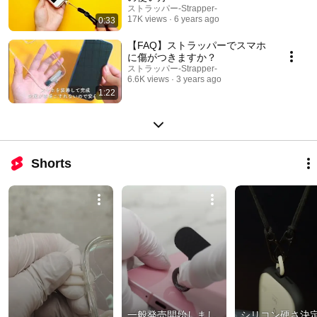
ストラッパー-Strapper-
17K views
6 years ago
0:33
【FAQ】ストラッパーでスマホ
に傷がつきますか？
ストラッパー-Strapper-
6.6K views
3 years ago
1:22
Shorts
一般発売開始しまし
シリコン硬さ決