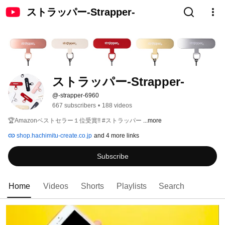
ストラッパー-Strapper-
ストラッパー-Strapper-
@-strapper-6960
667 subscribers
•
188 videos
🏆Amazonベストセラー１位受賞!! #ストラッパー 
...more
shop.hachimitu-create.co.jp
and 4 more links
Subscribe
Home
Videos
Shorts
Playlists
Search