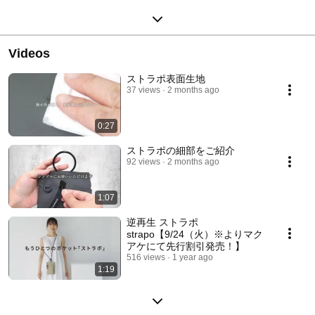
Videos
ストラポ表面生地
37 views
2 months ago
0:27
ストラポの細部をご紹介
92 views
2 months ago
1:07
逆再生 ストラポ
strapo【9/24（火）※よりマク
アケにて先行割引発売！】
516 views
1 year ago
1:19