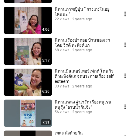
นิทานภาพญี่ปุ่น “ กางเกงในอยู่
ไหนนะ ”
22 views
2 years ago
4:06
นิทานเรื่องป่าดอย บ้านของเรา
โดย วิรตี ทะพิงค์แก
68 views
2 years ago
5:17
นิทานมิสเตอร์เพอร์เฟกต์ โดย วิร
ตี ทะพิงค์แก จุดประกายเรื่อง self
esteem
33 views
2 years ago
6:20
นิทานเพลง #น่ารัก เรื่องหนูเรน
หนูรุ้ง “อาบน้ำกันจ้ะ”
56 views
2 years ago
7:31
เพลง นั่งด้วยกัน