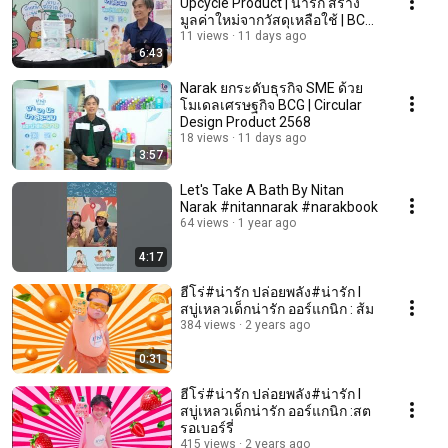
Upcycle Product | น่ารัก สร้าง
มูลค่าใหม่จากวัสดุเหลือใช้ | BCG
2569
11 views
11 days ago
6:43
Narak ยกระดับธุรกิจ SME ด้วย
โมเดลเศรษฐกิจ BCG | Circular
Design Product 2568
18 views
11 days ago
3:57
Let's Take A Bath By Nitan
Narak #nitannarak #narakbook
64 views
1 year ago
4:17
ฮีโร่#น่ารัก ปล่อยพลัง#น่ารัก l
สบู่เหลวเด็กน่ารัก ออร์แกนิก : ส้ม
384 views
2 years ago
0:31
ฮีโร่#น่ารัก ปล่อยพลัง#น่ารัก l
สบู่เหลวเด็กน่ารัก ออร์แกนิก :สต
รอเบอร์รี่
415 views
2 years ago