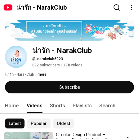
น่ารัก - NarakClub
น่ารัก - NarakClub
@-narakclub6923
892 subscribers
•
178 videos
น่ารัก - NarakClub 
...more
Subscribe
Home
Videos
Shorts
Playlists
Search
Latest
Popular
Oldest
Circular Design Product –