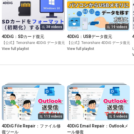
高評価、そしてチャンネル登録を宜しくお願い致します。ま
た、何か気になることがあれば、コマンド欄の方にメッセージ
をお願いいたします💜

............................................................................................................................

38 videos
19 videos
4DDiG公式サイト・SNS👇

「Tenorshare 4DDiG」公式サイト：
4DDiG：SDカード復元
4DDiG：USBデータ復元
https://4ddig.tenorshare.com/jp/
•
【公式】Tenorshare 4DDiG データ復元
Playlist
•
【公式】Tenorshare 4DDiG データ復元
Playlist
•
「4DDiGデータ復元」公式Twitter： 
https://twitter.com/4ddigjp
View full playlist
View full playlist
「Tenorshare 4DDiG」公式YouTube：   
V
https://www.youtube.com/@-Tenorshare4...
............................................................................................................................

Tenorshare 4DDiG製品一覧👇：

Tenorshare 4DDiGデータ復元ソフト：Windows & Macで写真、
動画、音楽、Word、PPT、PDF、Excelなどのドキュメントを含
むさまざまな種類のファイルを復元できます。

4DDiG Duplicate File Deleter：Windows & Macで重複ファイルを
削除してパソコンのパフォーマンスを向上させます。

4DDiG File Repair：破損した写真と動画を修復します。

4DDiG Windows Boot Genius：ブルー/ブラックスクリーン、シ
113 videos
5 videos
ステムクラッシュなどのWindowsの問題を数分で自動修復しま
す。

4DDiG File Repair：ファイル修
4DDiG Email Repair：Outlookメ
4DDiG Partition Manager：ワンクリックでWindows OSを移行
復ツール
ール修復