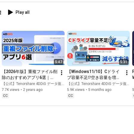
除
Play all
5:47
5:31
【2026年版】重複ファイル削
【Windows11/10】Cドライ
除のおすすめアプリ6選｜
ブ容量不足⁉️空き容量を増や
4DDiG Duplicate File Deleter
すための方法6️⃣選｜4DDiG 
【公式】Tenorshare 4DDiG データ復元
【公式】Tenorshare 4DDiG データ復元
Duplicate File Deleter
7.7K views
•
2 years ago
5.9K views
•
5 months ago
5
CC
CC