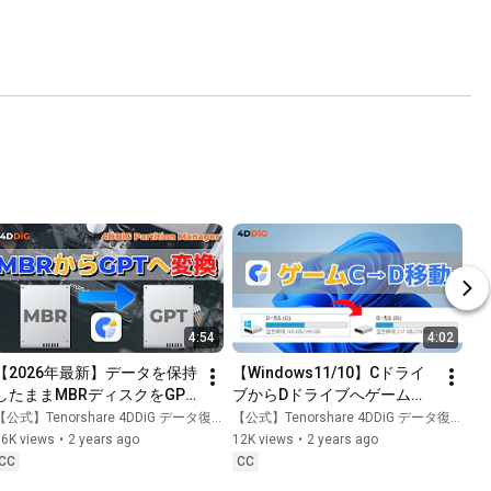
Playlist
4:54
4:02
【2026年最新】データを保持
【Windows11/10】Cドライ
したままMBRディスクをGPT
ブからDドライブへゲームを
ディスクに変換する方法｜
移動する方法｜4DDiG 
【公式】Tenorshare 4DDiG データ復元
【公式】Tenorshare 4DDiG データ復元
4DDiG Partition Manager
Partition Manager
16K views
•
2 years ago
12K views
•
2 years ago
CC
CC