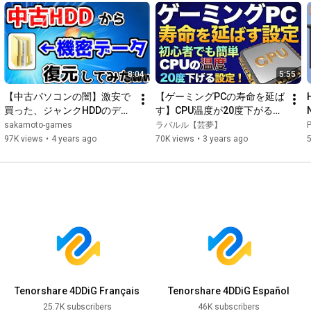
8:04
5:55
【中古パソコンの闇】激安で
【ゲーミングPCの寿命を延ば
買った、ジャンクHDDのデー
す】CPU温度が20度下がる設
タを復元してみたら、ガチで
定【Vtuberラバルルによるゲ
sakamoto-games
ラバルル【芸夢】
ヤバいものが出てきた
ーム実況講座】
97K views
•
4 years ago
70K views
•
3 years ago
www【4DDiG】
Tenorshare 4DDiG Français
Tenorshare 4DDiG Español
25.7K subscribers
46K subscribers