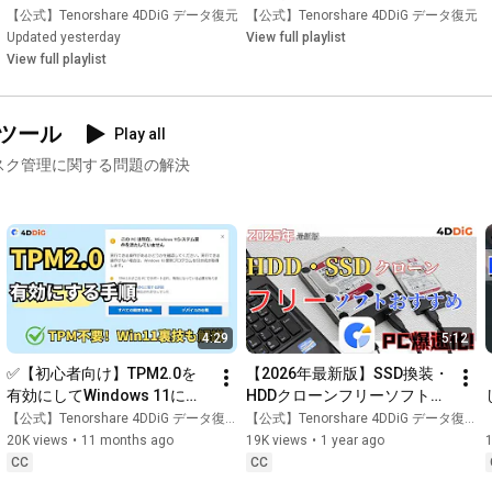
します。

•
【公式】Tenorshare 4DDiG データ復元
Playlist
•
【公式】Tenorshare 4DDiG データ復元
Playlist
•
4DDiG Mac Boot Genius：MacのSMC/NVRAMを簡単にリセット
Updated yesterday
View full playlist
します。

View full playlist
------------------------------------------------✂-----------------------------
#4ddig
#データ復元ソフト
#tenorshare4ddig
#4ddigfilerepair
管理ツール
Play all
#4ddig使い方
、ディスク管理に関する問題の解決
4:29
5:12
✅【初心者向け】TPM2.0を
【2026年最新版】SSD換装・
有効にしてWindows 11にア
HDDクローンフリーソフトお
ップグレードする方法｜
すすめ｜Crucial SSD、
【公式】Tenorshare 4DDiG データ復元
【公式】Tenorshare 4DDiG データ復元
4DDiG Partition Manager
KIOXIA SSD、WDSSDなど｜
20K views
•
11 months ago
19K views
•
1 year ago
4DDIG Partition Manager
CC
CC