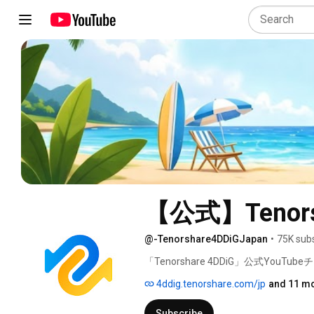
【公式】Tenors
@-Tenorshare4DDiGJapan
•
75K sub
「Tenorshare 4DDiG」公式YouT
4ddig.tenorshare.com/jp
and 11 mo
Subscribe