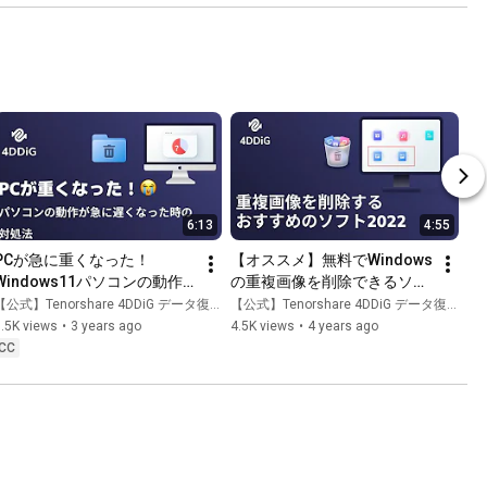
6:13
4:55
PCが急に重くなった！
【オススメ】無料でWindows
Windows11パソコンの動作
の重複画像を削除できるソフ
が急に遅くなった時の対処法
トDuplicate File Deleter
【公式】Tenorshare 4DDiG データ復元
【公式】Tenorshare 4DDiG データ復元
を紹介｜4DDiG Duplicate 
.5K views
•
3 years ago
4.5K views
•
4 years ago
File Deleter
CC