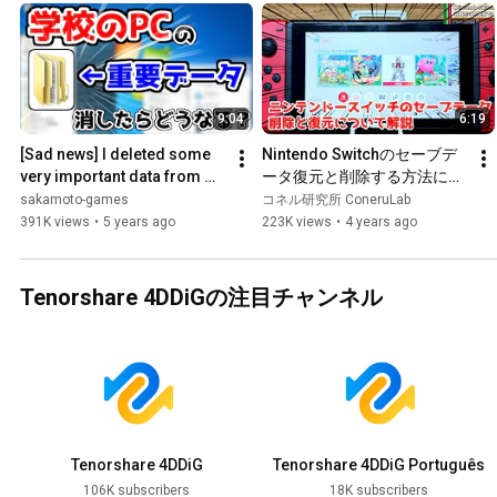
9:04
6:19
[Sad news] I deleted some 
Nintendo Switchのセーブデ
very important data from my 
ータ復元と削除する方法につ
school computer and my 
いて。初心者は必見！
sakamoto-games
コネル研究所 ConeruLab
life is over lol [Te...
391K views
•
5 years ago
223K views
•
4 years ago
Tenorshare 4DDiGの注目チャンネル
Tenorshare 4DDiG
Tenorshare 4DDiG Português
106K subscribers
18K subscribers