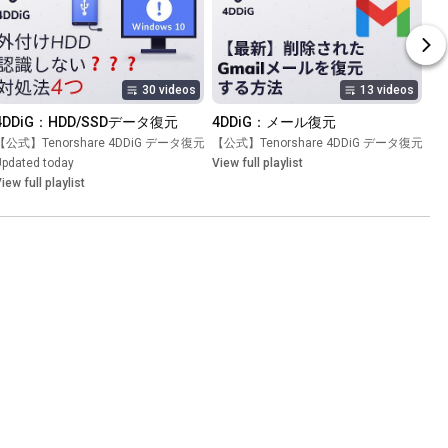
30 videos
13 videos
4DDiG：HDD/SSDデータ復元
4DDiG：メール復元
【公式】Tenorshare 4DDiG データ復元
Playlist
•
【公式】Tenorshare 4DDiG データ復元
Playlist
•
Pl
Updated today
View full playlist
iew full playlist