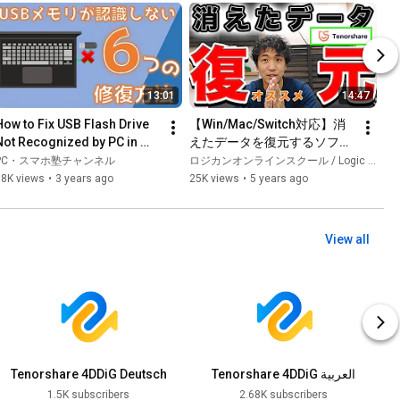
13:01
14:47
How to Fix USB Flash Drive 
【Win/Mac/Switch対応】消
Not Recognized by PC in 
えたデータを復元するソフト
Windows 10/11 with 4DDiG 
を紹介します！
PC・スマホ塾チャンネル
ロジカンオンラインスクール / Logic can do Online School
Windows Data Recovery
58K views
•
3 years ago
25K views
•
5 years ago
View all
Tenorshare 4DDiG Deutsch
Tenorshare 4DDiG العربية
1.5K subscribers
2.68K subscribers