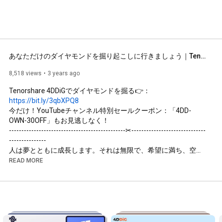
あなただけのダイヤモンドを掘り起こしに行きましょう｜Tenorshare 4DDiG
8,518 views
3 years ago
Tenorshare 4DDiGでダイヤモンドを掘る👉：
https://bit.ly/3qbXPQ8
今だけ！YouTubeチャンネル特別セールクーポン：「4DD-
OWN-30OFF」もお見逃しなく！

-----------------------------------------------✂------------------------------
---------------

人は夢とともに成長します。それは無限で、希望に満ち、空想
的で、時には支えにならないものさえあるかもしれません。夢
READ MORE
を失い、現実に身を委ねたことはありますか？

4DDiG はすべての旅を、あなたと共にあいみます。あなただけ
のダイヤモンドを掘り起こしに行きましょう。

------------------------------------------------✂-----------------------------
-----------------

ご覧いただきありがとうございました。もしお役に立てれば、