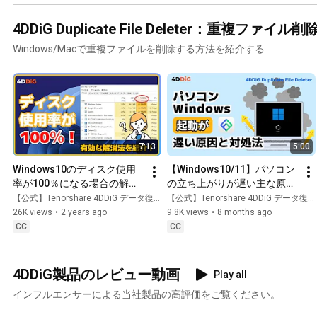
4DDiG Duplicate File Deleter：重複ファイル削
Windows/Macで重複ファイルを削除する方法を紹介する
7:13
5:00
Windows10のディスク使用
【Windows10/11】パソコン
率が100％になる場合の解消
の立ち上がりが遅い主な原因
法｜4DDiG Duplicate File 
と高速化設定5️⃣選｜4DDiG 
【公式】Tenorshare 4DDiG データ復元
【公式】Tenorshare 4DDiG データ復元
Deleter
Duplicate File Deleter
26K views
•
2 years ago
9.8K views
•
8 months ago
CC
CC
4DDiG製品のレビュー動画
Play all
インフルエンサーによる当社製品の高評価をご覧ください。