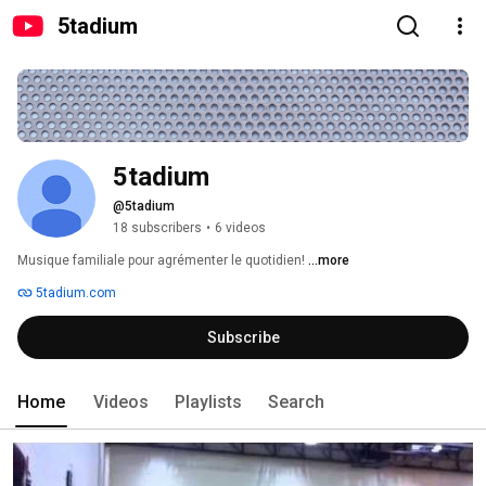
5tadium
5tadium
@5tadium
18 subscribers
•
6 videos
Musique familiale pour agrémenter le quotidien! 
...more
5tadium.com
Subscribe
Home
Videos
Playlists
Search