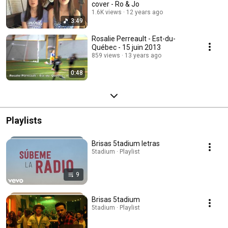
cover - Ro & Jo
1.6K views
12 years ago
3:49
Rosalie Perreault - Est-du-
Québec - 15 juin 2013
859 views
13 years ago
0:48
Playlists
Brisas 5tadium letras
5tadium · Playlist
9
Brisas 5tadium
5tadium · Playlist