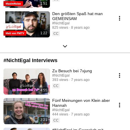
1:51
Den größten Spaß hat man
GEMEINSAM
#NichtEgal
825 views
8 years ago
1:22
CC
#NichtEgal Interviews
Zu Besuch bei 7xjung
#NichtEgal
393 views
7 years ago
CC
4:55
Fünf Meinungen von Klein aber
Hannah
#NichtEgal
444 views
7 years ago
2:21
CC
#NichtEgal im Gespräch mit