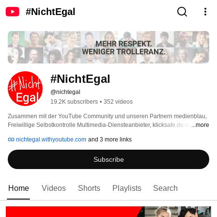
#NichtEgal
#NichtEgal
@nichtegal
19.2K subscribers
•
352 videos
Zusammen mit der YouTube Community und unseren Partnern medienblau, 
Freiwillige Selbstkontrolle Multimedia-Diensteanbieter, klicksafe.de und 
...more
Digitale Helden will YouTube mit seiner Initiative #NichtEgal die positiven 
nichtegal.withyoutube.com
and 3 more links
und toleranten Stimmen verstärken und gemeinsam mit dir zeigen, dass 
Respekt und Toleranz im Netz #NichtEgal sind. Weitere Informationen: 
Subscribe
yt.be/nichtegal 
Home
Videos
Shorts
Playlists
Search