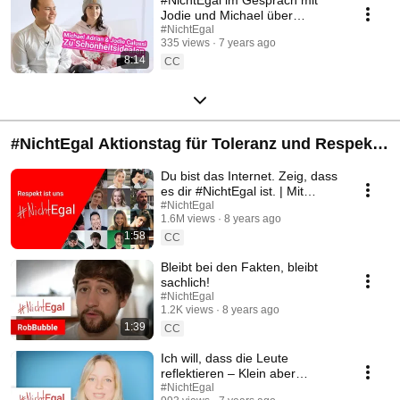
Jodie und Michael über
Schönheitsideale
#NichtEgal
335 views
7 years ago
8:14
CC
#NichtEgal Aktionstag für Toleranz und Respekt
im Netz
Du bist das Internet. Zeig, dass
es dir #NichtEgal ist. | Mit
vielen YouTube-Künstlern
#NichtEgal
1.6M views
8 years ago
1:58
CC
Bleibt bei den Fakten, bleibt
sachlich!
#NichtEgal
1.2K views
8 years ago
1:39
CC
Ich will, dass die Leute
reflektieren – Klein aber
Hannah
#NichtEgal