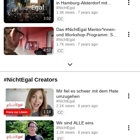
in Hamburg-Alsterdorf mit
Diana zur Löwen
#NichtEgal
1.3K views
7 years ago
3:02
CC
Das #NichtEgal Mentor*innen-
und Workshop-Programm: So
werden Schulen fit fürs Netz
#NichtEgal
1.7K views
7 years ago
4:57
CC
#NichtEgal Creators
Mir fiel es schwer mit dem Hate
umzugehen
#NichtEgal
2.1K views
8 years ago
1:18
CC
Wir sind ALLE eins
#NichtEgal
1.2K views
8 years ago
CC