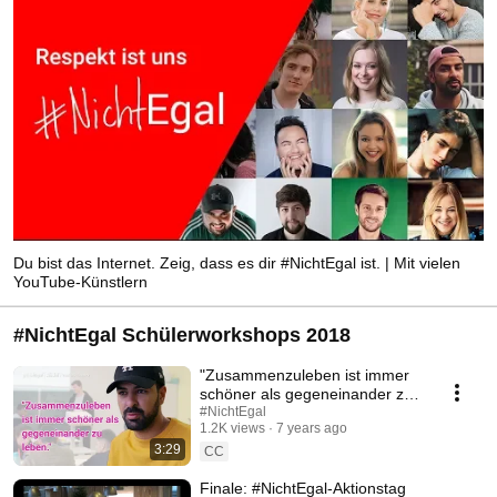
Du bist das Internet. Zeig, dass es dir #NichtEgal ist. | Mit vielen
YouTube-Künstlern
#NichtEgal Schülerworkshops 2018
"Zusammenzuleben ist immer
schöner als gegeneinander zu
leben" | #NichtEgal
#NichtEgal
1.2K views
7 years ago
Schülerworkshops
3:29
CC
Finale: #NichtEgal-Aktionstag