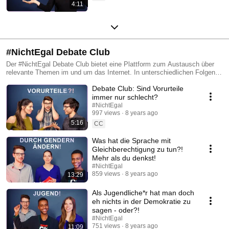
4:11
#NichtEgal Debate Club
Der #NichtEgal Debate Club bietet eine Plattform zum Austausch über
relevante Themen im und um das Internet. In unterschiedlichen Folgen
haben wir YouTuber zu Gast. Auch ihr habt Fragen oder Themen, zu
Debate Club: Sind Vorurteile
denen ihr mehr wissen wollt? Schreibt es uns in die Kommentare!
immer nur schlecht?
#NichtEgal
997 views
8 years ago
5:16
CC
Was hat die Sprache mit
Gleichberechtigung zu tun?!
Mehr als du denkst!
#NichtEgal
859 views
8 years ago
13:29
Als Jugendliche*r hat man doch
eh nichts in der Demokratie zu
sagen - oder?!
#NichtEgal
751 views
8 years ago
11:09