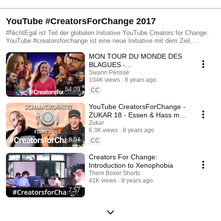
YouTube #CreatorsForChange 2017
#NichtEgal ist Teil der globalen Initiative YouTube Creators for Change.
YouTube #creatorsforchange ist eine neue Initiative mit dem Ziel,
Vorbilder zu unterstützen, die sich auf ihren Kanälen mit schwierigen
MON TOUR DU MONDE DES
sozialen Themen auseinandersetzen. Solche YouTuber und ihre
weltweiten Fangemeinden sorgen durch den Kampf gegen Hassrede,
BLAGUES -
Fremdenfeindlichkeit und Extremismus sowie ihren Einsatz für mehr
#CreatorsforChange
Swann Périssé
Toleranz und Mitgefühl für positiven sozialen Wandel. Weitere
104K views
8 years ago
Informationen erhältst du auf der Creators for Change-Website unter
54:09
CC
https://www.youtube.com/yt/creators-for-change
YouTube CreatorsForChange -
ZUKAR 18 - Essen & Hass mit
Ole Plogstedt von der Rote
Zukar
6.3K views
8 years ago
Gourmet Fraktion
8:04
CC
Creators For Change:
Introduction to Xenophobia
Them Boxer Shorts
41K views
8 years ago
7:57