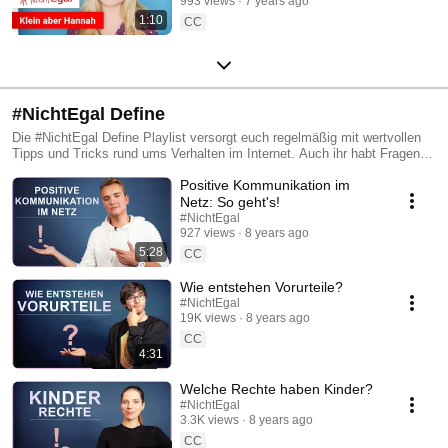
993 views
7 years ago
1:10
CC
#NichtEgal Define
Die #NichtEgal Define Playlist versorgt euch regelmäßig mit wertvollen
Tipps und Tricks rund ums Verhalten im Internet. Auch ihr habt Fragen
oder seid euch unsicher was euer Verhalten angeht? Schreibt uns eure
Positive Kommunikation im
Fragen in die Kommentare!
Netz: So geht's!
#NichtEgal
927 views
8 years ago
5:28
CC
Wie entstehen Vorurteile?
#NichtEgal
19K views
8 years ago
CC
4:31
Welche Rechte haben Kinder?
#NichtEgal
3.3K views
8 years ago
CC