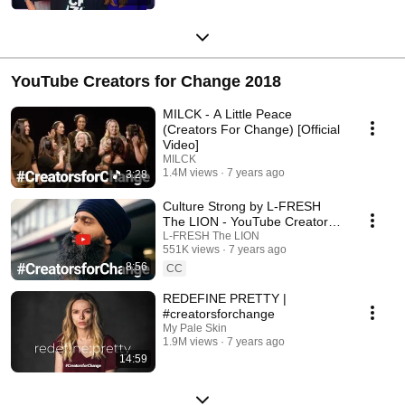
YouTube Creators for Change 2018
MILCK - A Little Peace
(Creators For Change) [Official
Video]
MILCK
1.4M views
7 years ago
3:28
Culture Strong by L-FRESH
The LION - YouTube Creators
for Change
L-FRESH The LION
551K views
7 years ago
8:56
CC
REDEFINE PRETTY |
#creatorsforchange
My Pale Skin
1.9M views
7 years ago
14:59