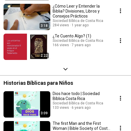
¿Cómo Leer y Entender la
Biblia? Divisiones, Libros y
Consejos Prácticos
Sociedad Bíblica de Costa Rica
284 views
1 year ago
3:18
¿Te Cuento Algo? (1)
Sociedad Bíblica de Costa Rica
166 views
7 years ago
2:22
Historias Bíblicas para Niños
Dios hace todo | Sociedad
Bíblica Costa Rica
Sociedad Bíblica de Costa Rica
133 views
6 years ago
3:09
The first Man and the First
Woman | Bible Society of Costa