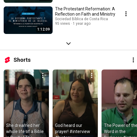
The Protestant Reformation: A
Reflection on Faith and Ministry
Sociedad Bíblica de Costa Rica
95 views
1 year ago
1:12:09
Shorts
She dreamed her 
God heard our 
The Power of the
whole life of a Bible 
prayer! #interview 
Word in the 