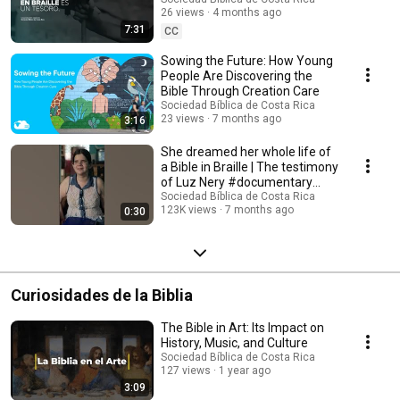
Atenas, Costa Rica
26 views
4 months ago
7:31
CC
Sowing the Future: How Young
People Are Discovering the
Bible Through Creation Care
Sociedad Bíblica de Costa Rica
23 views
7 months ago
3:16
She dreamed her whole life of
a Bible in Braille | The testimony
of Luz Nery #documentary
#history
Sociedad Bíblica de Costa Rica
123K views
7 months ago
0:30
Curiosidades de la Biblia
The Bible in Art: Its Impact on
History, Music, and Culture
Sociedad Bíblica de Costa Rica
127 views
1 year ago
3:09