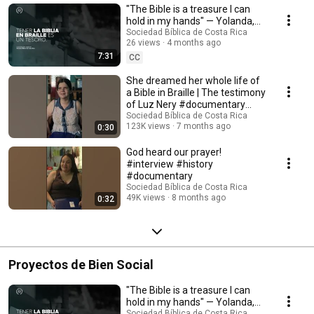
"The Bible is a treasure I can
hold in my hands" — Yolanda,
Atenas, Costa Rica
Sociedad Bíblica de Costa Rica
26 views
4 months ago
7:31
CC
She dreamed her whole life of
a Bible in Braille | The testimony
of Luz Nery #documentary
#history
Sociedad Bíblica de Costa Rica
123K views
7 months ago
0:30
God heard our prayer!
#interview #history
#documentary
Sociedad Bíblica de Costa Rica
49K views
8 months ago
0:32
Proyectos de Bien Social
"The Bible is a treasure I can
hold in my hands" — Yolanda,
Sociedad Bíblica de Costa Rica