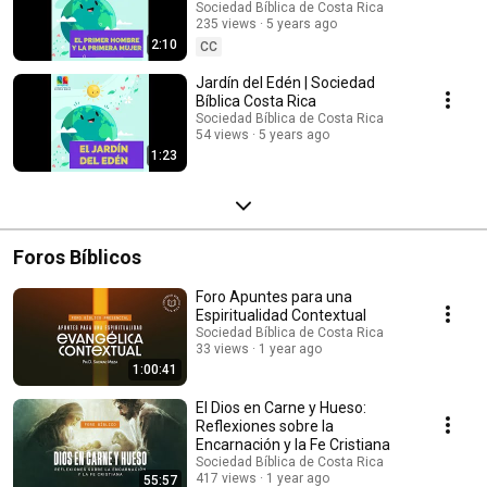
Rica
Sociedad Bíblica de Costa Rica
235 views
5 years ago
2:10
CC
Jardín del Edén | Sociedad
Bíblica Costa Rica
Sociedad Bíblica de Costa Rica
54 views
5 years ago
1:23
Foros Bíblicos
Foro Apuntes para una
Espiritualidad Contextual
Sociedad Bíblica de Costa Rica
33 views
1 year ago
1:00:41
El Dios en Carne y Hueso:
Reflexiones sobre la
Encarnación y la Fe Cristiana
Sociedad Bíblica de Costa Rica
417 views
1 year ago
55:57