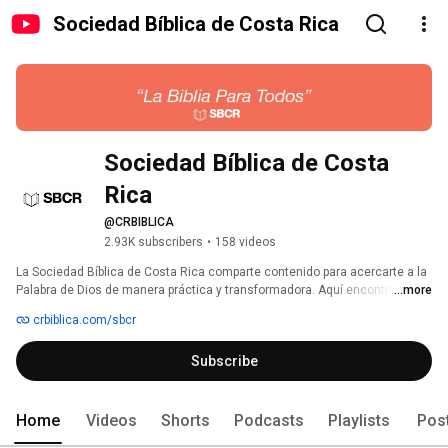
Sociedad Bíblica de Costa Rica
Sociedad Bíblica de Costa 
Rica
@CRBIBLICA
2.93K subscribers
•
158 videos
La Sociedad Bíblica de Costa Rica comparte contenido para acercarte a la 
Palabra de Dios de manera práctica y transformadora. Aquí encontrarás 
...more
estudio bíblico, formación bíblica, devocionales, lecturas diarias, historias 
crbiblica.com/sbcr
de impacto y testimonio de personas cuyas vidas han sido cambiadas por 
la Biblia. También ofrecemos materiales sobre accesibilidad, inclusión, 
Subscribe
proyectos solidarios y recursos para profundizar en tu fe. Nuestro 
propósito es hacer la Biblia visible, accesible y relevante para todas las 
personas. Suscríbete y acompáñanos en este espacio de crecimiento y 
aprendizaje constante. 
Home
Videos
Shorts
Podcasts
Playlists
Pos