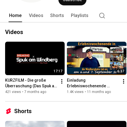
Home
Videos
Shorts
Playlists
Videos
17:17
6:37
KURZFILM - Die große 
Einladung 
Überraschung (Das Spuk am 
Erlebniswochenende 
Windberg-Finale)
September 2025
421 views
•
7 months ago
1.4K views
•
11 months ago
Shorts