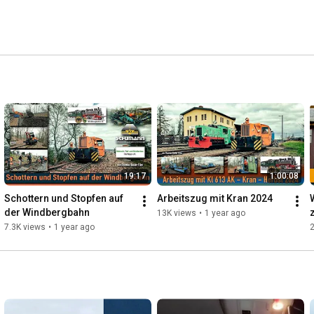
19:17
1:00:08
Schottern und Stopfen auf 
Arbeitszug mit Kran 2024
der Windbergbahn
13K views
•
1 year ago
7.3K views
•
1 year ago
2