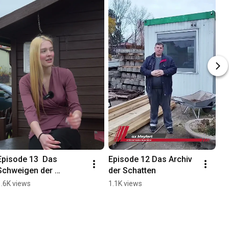
Episode 13  Das 
Episode 12 Das Archiv 
Schweigen der 
der Schatten
Schienen
1.6K views
1.1K views