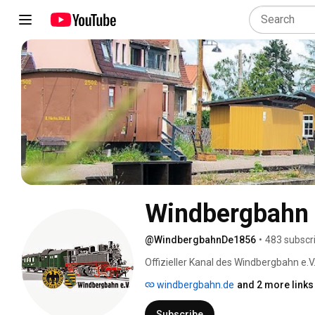
Windbergbahn
@WindbergbahnDe1856
•
483 subscr
Offizieller Kanal des Windbergbahn e.V.
windbergbahn.de
and 2 more links
Subscribe