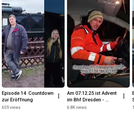
Episode 14  Countdown 
Am 07.12.25 ist Advent 
zur Eröffnung
im Bhf Dresden - 
Gittersee. Schaut gern 
659 views
6.8K views
vorbei