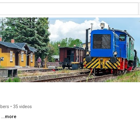
ibers
•
35 videos
 
...more