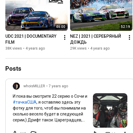
46:00
52:19
UDC 2021 | DOCUMENTARY 
NEZ | 2021 | СЕРЕБРЯНЫЙ 
FILM
ДОЖДЬ
38K views
•
4 years ago
29K views
•
4 years ago
Posts
whoisMILLER
•
7 years ago
И пока вы смотрите 22 серию о Сочи и
#тачкаСША
, я оставляю здесь эту
фотку для того, чтоб вы понимали на
сколько весело будет в следующей
серии;) Дрифт такси: Цареградцев,
Кабаргин, Чепа и Миллер в руле;) P. S.
чисто тестирую публикацию