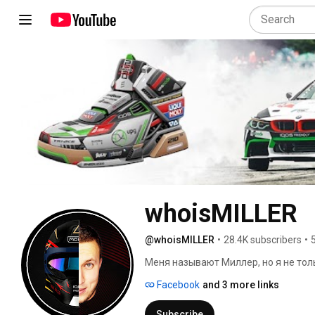
whoisMILLER
@whoisMILLER
•
28.4K subscribers
•
Меня называют Миллер, но я не толь
разными направлениями. Нам всем н
Facebook
and 3 more links
человеком. Если нас так много, то
Subscribe