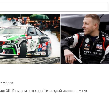
56 videos
ко ОН.  Во мне много людей и каждый увлекается 
...more
равится быть уникальными и в то же время одним 
 КТО ТАКОЙ МИЛЛЕР? 