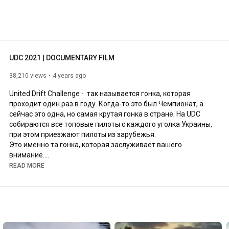
UDC 2021 | DOCUMENTARY FILM
38,210 views
4 years ago
United Drift Сhallenge -  так называется гонка, которая 
проходит один раз в году. Когда-то это был Чемпионат, а 
сейчас это одна, но самая крутая гонка в стране. На UDC 
собираются все топовые пилоты с каждого уголка Украины, 
при этом приезжают пилоты из зарубежья.

Это именно та гонка, которая заслуживает вашего 
внимание.

READ MORE
Операторы: 

Вадим Вайда

Владислав Росси

Каролина Украинцева

Оператор дрона: Виталий Горобец
