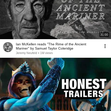
31:00
Ian McKellen reads "The Rime of the Ancient
Mariner" by Samuel Taylor Coleridge
Jeremy Neufeld
•
1M views