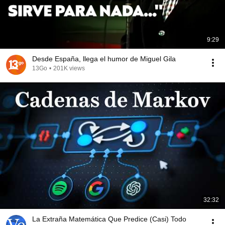
9:29
Desde España, llega el humor de Miguel Gila
13Go
•
201K views
32:32
La Extraña Matemática Que Predice (Casi) Todo