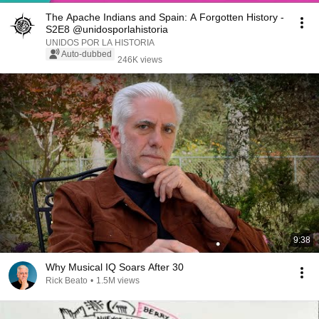
The Apache Indians and Spain: A Forgotten History -
S2E8 @unidosporlahistoria
UNIDOS POR LA HISTORIA
Auto-dubbed
246K views
9:38
Why Musical IQ Soars After 30
Rick Beato
•
1.5M views