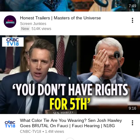
7:49
Honest Trailers | Masters of the Universe
Screen Junkies
New
514K views
9:16
What Color Tie Are You Wearing? Sen Josh Hawley
Goes BRUTAL On Fauci | Fauci Hearing | N18G
CNBC-TV18
•
1.4M views