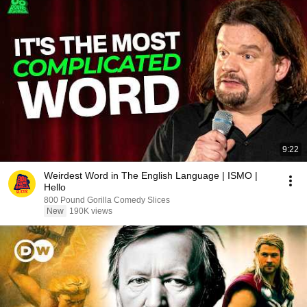
9:22
Weirdest Word in The English Language | ISMO |
Hello
800 Pound Gorilla Comedy Slices
New
190K views