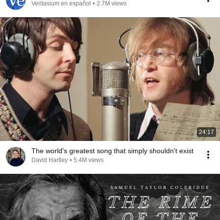
Veritasium en español
•
2.7M views
24:17
The world's greatest song that simply shouldn't exist
David Hartley
•
5.4M views