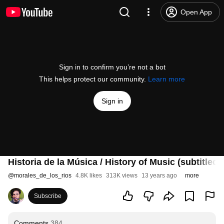
Open App
Sign in to confirm you’re not a bot
This helps protect our community.
Learn more
Sign in
Historia de la Música / History of Music (subtitled 
@
morales_de_los_rios
4.8K likes
313K views
13 years ago
more
Subscribe
Comments
384