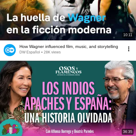
10:11
How Wagner influenced film, music, and storytelling
DW Español
•
28K views
36:35