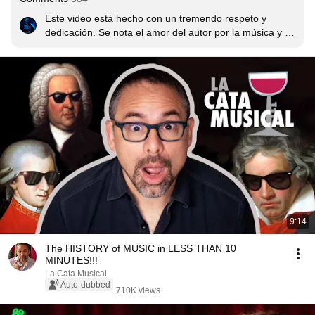
Este video está hecho con un tremendo respeto y 
dedicación. Se nota el amor del autor por la música y su 
historia y es un poco triste ver que la gente alega por 
los compositores que quedaron fuera. Si bien es cierto 
que faltaron muchos, agradezco la belleza de este 
trabajo. 

Me gustaría pedirle al autor una lista con las obras que 
utilizó como back ground music. 

De antemano muchas gracias !!!
9:14
The HISTORY of MUSIC in LESS THAN 10
MINUTES!!!
La Cata Musical
Auto-dubbed
710K views