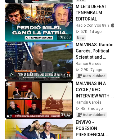
MILEI’S DEFEAT | 
TENEMBAUM 
EDITORIAL
Radio Con Vos 89.9
57K
1d ago
1:02:50
New
MALVINAS: Ramón 
Garcés, Political 
Scientist and 
Veteran, recounts 
Ramón Garcés
how he shot down 
2.9K
7y ago
Bob Iveson's H...
12:43
Auto-dubbed
MALVINAS IN A 
CYCLE / REC: 
INTERVIEW WITH 
RAMÓN GARCÉS, 
Ramón Garcés
MALVINAS 
45
3mo ago
VETERAN AND 
39:25
Auto-dubbed
POLITICAL 
ENVIVO - 
SCIENTIST.
POSESIÓN 
PRESIDENCIAL 