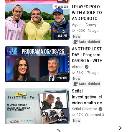
SALGUEIRO / 
I PLAYED POLO 
CANAL NET TV.
WITH ADOLFITO 
AND POROTO 
CAMBIASO
Agustín Creevy
400K
4d ago
1:04:25
New
Auto-dubbed
ANOTHER LOST 
DAY - Program 
06/08/26 - WITH 
LEMON AND SALT, 
eltrece
JULIETA VENEGAS 
56K
17h ago
VISIT ODP
1:26:05
New
Auto-dubbed
Señal 
Investigativa: el 
video oculto de 
Claudia Gurisatti 
Señal Colombia
con Carlos 
97K
Streamed 3d ago
Castaño
58:25
New