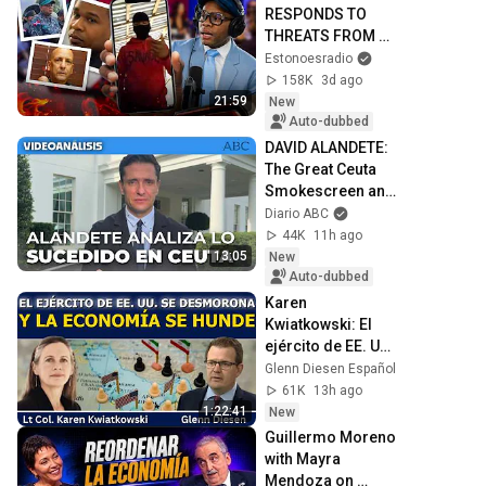
RESPONDS TO 
THREATS FROM 
DARGENIS, THE 
Estonoesradio
OWNER OF PEDRO 
158K
3d ago
BRAND, AND 
21:59
New
CHALLENGES HIM
Auto-dubbed
DAVID ALANDETE: 
The Great Ceuta 
Smokescreen and 
the Mario Díaz-
Diario ABC
Balart Report
44K
11h ago
13:05
New
Auto-dubbed
Karen 
Kwiatkowski: El 
ejército de EE. UU. 
se desmorona y la 
Glenn Diesen Español
economía se 
61K
13h ago
hunde
1:22:41
New
Guillermo Moreno 
with Mayra 
Mendoza on 