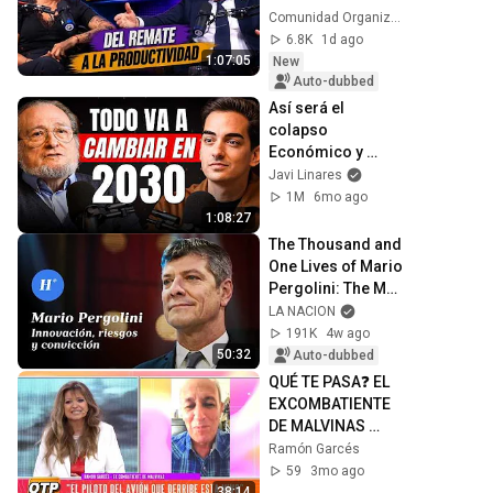
"Doctrinarios" 
Comunidad Organizada
8/5/26
6.8K
1d ago
1:07:05
New
Auto-dubbed
Así será el 
colapso 
Económico y 
Demográfico de 
Javi Linares
Occidente 
1M
6mo ago
(Santiago Niño 
1:08:27
Becerra)
The Thousand and 
One Lives of Mario 
Pergolini: The Man 
Who Rides the 
LA NACION
Wave of the Future
191K
4w ago
50:32
Auto-dubbed
QUÉ TE PASA❓ EL 
EXCOMBATIENTE 
DE MALVINAS 
RAMÓN GARCÉS 
Ramón Garcés
HABLA CON 
59
3mo ago
ADRIANA 
38:14