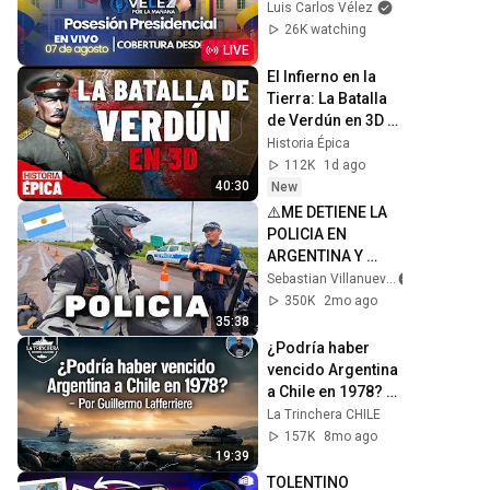
2026 ABELARDO 
Luis Carlos Vélez
DE LA ESPRIELLA - 
26K watching
Velez Por La 
LIVE
Mañana
El Infierno en la 
Tierra: La Batalla 
de Verdún en 3D 
(Documental)
Historia Épica
112K
1d ago
40:30
New
⚠️ME DETIENE LA 
POLICIA EN 
ARGENTINA Y 
PASA ESTO 🇦🇷 | 
Sebastian Villanueva
Cap 248 AMERICA 
350K
2mo ago
EN MOTO
35:38
¿Podría haber 
vencido Argentina 
a Chile en 1978? - 
PARTE 1, Por 
La Trinchera CHILE
Guillermo 
157K
8mo ago
Lafferriere
19:39
TOLENTINO 