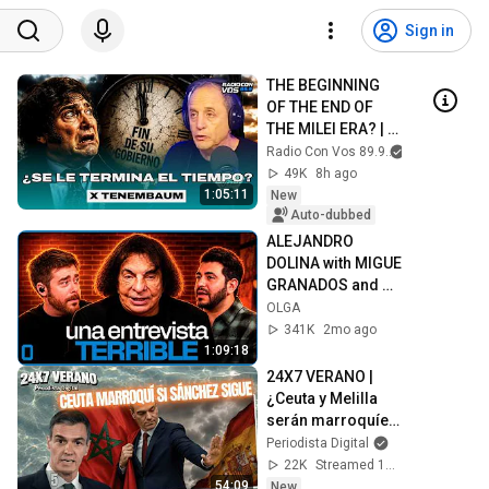
Sign in
THE BEGINNING 
OF THE END OF 
THE MILEI ERA? | 
TENEMBAUM 
Radio Con Vos 89.9
EDITORIAL
49K
8h ago
1:05:11
New
Auto-dubbed
ALEJANDRO 
DOLINA with MIGUE 
GRANADOS and 
LUCAS FRIDMAN: 
OLGA
LOVE, COMEDY, 
341K
2mo ago
ART and DEATH
1:09:18
24X7 VERANO | 
¿Ceuta y Melilla 
serán marroquíes 
si Sánchez sigue 
Periodista Digital
de presidente?
22K
Streamed 11h ago
54:09
New